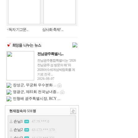
<독자 기고문...
상사화 축제! ...
전남광주특별시,...
전남광주통합특별시는 ‘2026
전남광주 섬 방문의 해’와
2026여수세계섬박람회를 계
기로 전국 ...
2026-08-07
장성군, 무궁화 우수분화 ...
영광군, 제81회 전국남녀종...
민형배 광주특별시장, RCY ...
현재접속자
531
명