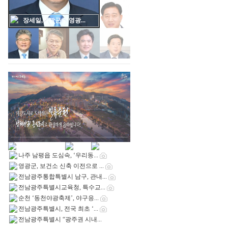
장세일,영광군수,영광...
나주 남평읍 도심속, ‘우리동...
영광군, 보건소 신축 이전으로 ...
전남광주통합특별시 남구, 관내...
전남광주특별시교육청, 특수교...
순천 ‘동천야광축제’, 야구응...
전남광주특별시, 전국 최초 ‘...
전남광주특별시 “광주권 시내...