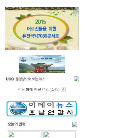
야생화에 빠진 여심(女心)