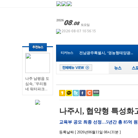
나주 남평읍 도심속, ‘우리동네...
영광군, 보건소 신축 이전으로 ...
전남광주통합특별시 남구, 관내 ...
전남광주특별시교육청, 특수교사...
순천 ‘동천야광축제’, 야구응...
전남광주특별시, 전국 최초 ‘섬...
전남광주특별시 “광주권 시내버...
장성군, 무궁화 우수분화 품평회...
티커뉴스
전남광주특별시, ‘영농형태양광...
영광군, 제81회 전국남녀종별농...
나주 남평읍 도심속, ‘우리동네...
나주 남평읍 도
심속, ‘우리동
네 워터파크...
나주시, 협약형 특성화고
교육부 공모 최종 선정…5년간 총 85억 
등록날짜 [ 2026년06월11일 08시31분 ]