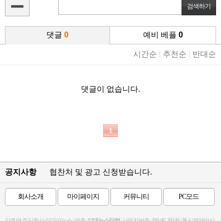
댓글
0
예비 베플
0
시간순
|
추천순
|
반대순
댓글이 없습니다.
1
공지사항
협찬처 및 광고 신청받습니다.
회사소개
마이페이지
커뮤니티
PC모드
상호명:주식회사 이데이뉴스 | 제호:
이데뉴스닷컴
| 사업자번호: 409-86-29149 / 통신판매업신