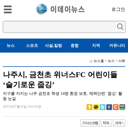
로그인
뉴스
스포츠
사설,칼럼
종합
지역
커뮤니티
뉴스홈
>
뉴스
>
사회
나주시, 금천초 위너스FC 어린이들
‘슬기로운 줍깅’
지구를 지키는 나주 금천초 학생 14명 환경 보호, 체력단련 ‘줍깅’ 활
동 눈길
2025년07월31일 14시42분
기사스크랩
작게 -
크게 +