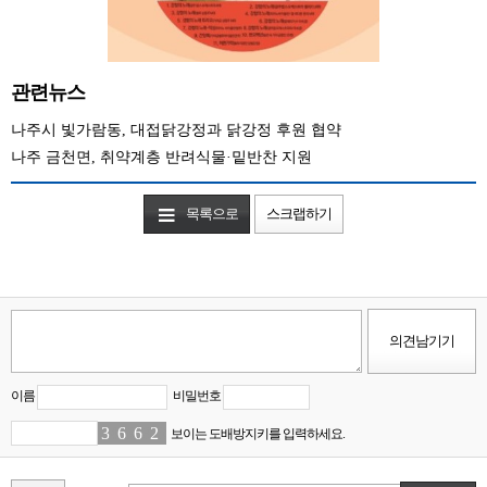
관련뉴스
나주시 빛가람동, 대접닭강정과 닭강정 후원 협약
나주 금천면, 취약계층 반려식물·밑반찬 지원
목록으로
스크랩하기
이름
비밀번호
3
4
6
6
6
8
2
0
보이는 도배방지키를 입력하세요.