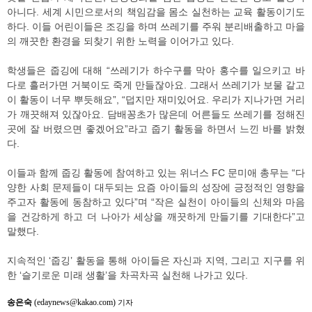
아니다. 세계 시민으로서의 책임감을 몸소 실천하는 교육 활동이기도
하다. 이들 어린이들은 조깅을 하며 쓰레기를 주워 분리배출하고 마을
의 깨끗한 환경을 되찾기 위한 노력을 이어가고 있다.
학생들은 줍깅에 대해 “쓰레기가 하수구를 막아 홍수를 일으키고 바
다로 흘러가면 거북이도 죽게 만들잖아요. 그래서 쓰레기가 보물 같고
이 활동이 너무 뿌듯해요”, “덥지만 재미있어요. 우리가 지나가면 거리
가 깨끗해져 있잖아요. 담배꽁초가 많은데 어른들도 쓰레기를 정해진
곳에 잘 버렸으면 좋겠어요”라고 줍기 활동을 하면서 느낀 바를 밝혔
다.
이들과 함께 줍깅 활동에 참여하고 있는 위너스 FC 문미애 총무는 “다
양한 사회 문제들이 대두되는 요즘 아이들의 성장에 긍정적인 영향을
주고자 활동에 동참하고 있다”며 “작은 실천이 아이들의 신체와 마음
을 건강하게 하고 더 나아가 세상을 깨끗하게 만들기를 기대한다”고
말했다.
지속적인 ‘줍깅’ 활동을 통해 아이들은 자신과 지역, 그리고 지구를 위
한 ‘슬기로운 미래 생활’을 차곡차곡 실천해 나가고 있다.
송은숙
(edaynews@kakao.com)
기자