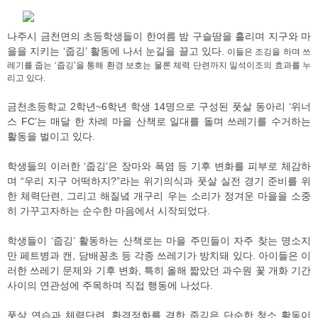
나주시 금천면의 초등학생들이 한여름 밤 구슬땀을 흘리며 지구와 마
을을 지키는 ‘줍깅’ 활동에 나서 눈길을 끌고 있다.
이들은 조깅을 하며 쓰
레기를 줍는 ‘줍깅’을 통해 환경 보호는 물론 체력 단련까지 일석이조의 효과를 누
리고 있다.
금천초등학교 2학년~6학년 학생 14명으로 구성된 풋살 동아리 ‘위너
스 FC’는 매달 한 차례 마을 산책로 일대를 돌며 쓰레기를 수거하는
활동을 벌이고 있다.
학생들의 이러한 ‘줍깅’은 장마와 폭염 등 기후 변화를 피부로 체감하
며 “우리 지구 어떡하지?”라는 위기의식과 풋살 실전 경기 준비를 위
한 체력단련, 그리고 해질녘 개구리 우는 소리가 정겨운 마을을 소중
히 가꾸고자하는 순수한 마음에서 시작되었다.
학생들이 ‘줍깅’ 활동하는 산책로는 마을 주민들이 자주 찾는 명소지
만 페트병과 캔, 담배꽁초 등 각종 쓰레기가 방치돼 있다. 아이들은 이
러한 쓰레기 문제와 기후 변화, 특히 올해 짧았던 과수원 꽃 개화 기간
사이의 연관성에 주목하며 직접 행동에 나섰다.
풋살 연습과 체력단련, 환경정화를 겸한 줍깅은 단순한 청소 활동이