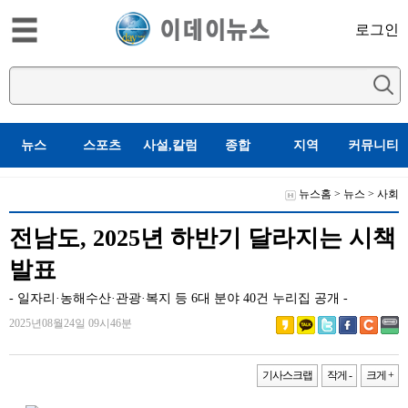
로그인
뉴스
스포츠
사설,칼럼
종합
지역
커뮤니티
뉴스홈
>
뉴스
>
사회
전남도, 2025년 하반기 달라지는 시책
발표
- 일자리·농해수산·관광·복지 등 6대 분야 40건 누리집 공개 -
2025년08월24일 09시46분
기사스크랩
작게 -
크게 +