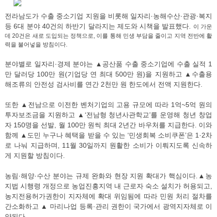
전라남도가 수출 중소기업 지원을 비롯해 일자리·농해수산·관광·복지
등 6대 분야 40건의 하반기 달라지는 제도와 시책을 발표했다.
이 가운
데 20건은 새로 도입되는 정책으로, 이를 통해 민생 부담을 줄이고 지역 전반에 활
력을 불어넣을 방침이다.
분야별로 일자리·경제 분야는 ▲공산품 수출 중소기업에 수출 실적 1
만 달러당 100만 원(기업당 연 최대 500만 원)을 지원하고 ▲수출용
해조류의 안전성 검사비를 연간 2천만 원 한도에서 전액 지원한다.
또한 ▲전남으로 이전한 벤처기업의 고용 규모에 따라 1억~5억 원의
투자보조금을 지원하고 ▲‘전남형 청년사관학교’를 운영해 청년 창업
자 150명을 선발, 월 100만 원씩 최대 2년간 바우처를 지급한다. 이와
함께 ▲도민 누구나 혜택을 받을 수 있는 ‘민생회복 소비쿠폰’은 1·2차
로 나눠 지급하며, 11월 30일까지 원활한 소비가 이뤄지도록 신속하
게 지원할 방침이다.
농림·해양·수산 분야는 규제 완화와 현장 지원 확대가 핵심이다.▲농
지법 시행령 개정으로 농업진흥지역 내 근로자 숙소 설치가 허용되고,
농지전용허가권한이 지자체에 확대 위임됨에 따라 민원 처리 절차를
간소화하고 ▲ 마리나업 등록·관리 권한이 국가에서 광역지자체로 이
양된다.