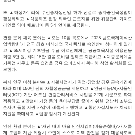
또 ▲해상가두리식 수산종자생산업 허가 신설로 종자중간육성업이
활성화되고 ▲식품제조 현장 외국인 근로자를 위한 위생관리 가이드
라인을 영어·베트남어 등 5개 언어로 제공한다.
관광·문화·체육 분야는 ▲오는 10월 목포에서 ‘2025 남도국제미식산
업박람회’가 전국 최초 미식산업 국제행사로 승인받아 성대하게 열리
고 ▲65세이상 기초연금 수급 어르신에게는 공공체육시설 이용권을
회당 5만 원, 최대 15만 원을 모바일 형태로 지급하고 ▲대중문화예술
기획업 사무소 등록 요건을 공유 오피스까지 확대해 창업 활성화를 도
모한다.
복지·인구·여성 분야는 ▲자활사업자가 취업·창업할 경우 근속기간에
따라 최대 150만 원의 자활성공금을 지원하고 ▲인공지능(AI)·사물인
터넷(IOT) 기반 어르신 건강관리서비스 사업을 22개 시군으로 확대
적용하고 ▲맞벌이 가정 등의 육아부담을 줄이기 위한 ‘전남형 조부모
손자녀 돌봄 지원 사업’이 새롭게 시행하고 ▲청년자살시도자 치료비
지원을 확대하고 ▲입양 절차가 개선된다.
안전·환경 분야는 ▲‘재난 대비 마을 안전지킴이(마을순찰대)’가 새롭
게 도입돼 재난 위험시 주민이 스스로 지역 안전을 점거·대응하도록