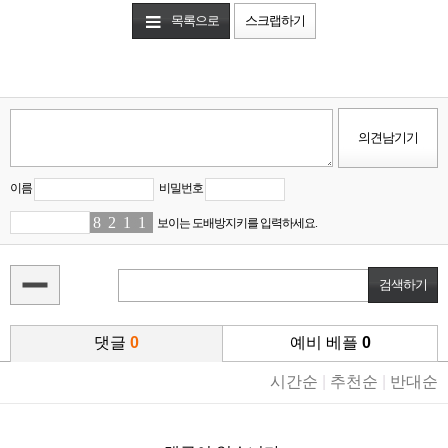
목록으로
스크랩하기
이름
비밀번호
8
2
2
3
1
9
1
2
보이는 도배방지키를 입력하세요.
댓글
0
예비 베플
0
시간순
|
추천순
|
반대순