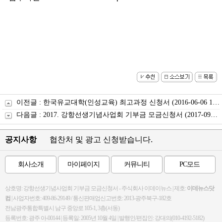
이전글 :
한국유교대학(인성교육) 최고과정 신청서
(2016-06-06 15:55:37)
다음글 :
2017. 강항선생기념사업회 기부금 모금신청서
(2017-09-05 15:00:46)
공지사항
협찬처 및 광고 신청받습니다.
회사소개
마이페이지
커뮤니티
PC모드
상호명: 강항선생기념사업회 기부금 모금신청서 - 주식회사 이데이뉴스 | 제호:
이데뉴스닷
컴
| 사업자번호: 409-86-29149 / 통신판매업신고번호: 2013-광주북구-182호
전남광주통합특별시 남구 중앙로 105-1, 3층(서동)
등록번호: 광주 아-00144 | 등록일: 2005년 10월 4일 | 발행인/편집인: 강대의(010-4192-5182)