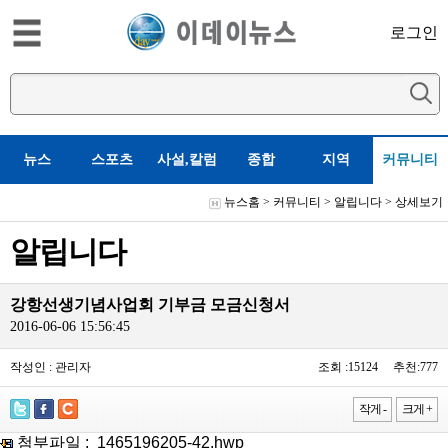
로그인
뉴스
스포츠
사설,칼럼
종합
지역
커뮤니티
뉴스홈
>
커뮤니티
>
알립니다
> 상세보기
알립니다
강항선생기념사업회 기부금 모금신청서
2016-06-06 15:56:45
작성인 : 관리자
조회 :15124 추천:777
작게 -
크게 +
첨부파일 :
1465196205-42.hwp