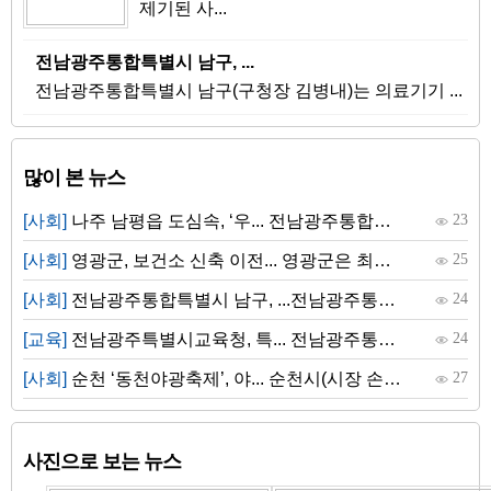
제기된 사...
전남광주통합특별시 남구, ...
전남광주통합특별시 남구(구청장 김병내)는 의료기기 ...
많이 본 뉴스
[사회]
나주 남평읍 도심속, ‘우... 전남광주통합특별시 나주시는 오는 8월 15일부터 16...
23
[사회]
영광군, 보건소 신축 이전... 영광군은 최근 보건소 신축사업과 관련해 제기된 사...
25
[사회]
전남광주통합특별시 남구, ...전남광주통합특별시 남구(구청장 김병내)는 의료기기 ...
24
[교육]
전남광주특별시교육청, 특... 전남광주통합특별시교육청(교육감 김대중)은 8월 5...
24
[사회]
순천 ‘동천야광축제’, 야... 순천시(시장 손훈모)는 한여름 밤 동천을 화려하게 ...
27
사진으로 보는 뉴스