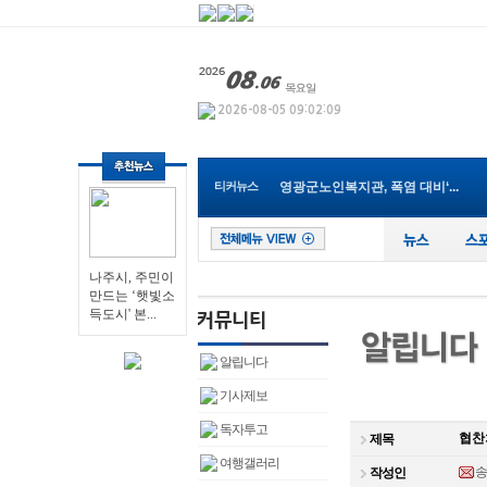
나주시, 주민이 만드는 ‘햇빛소...
티커뉴스
영광군노인복지관, 폭염 대비‘...
전남광주특별시, 8월 농촌체험휴...
전남광주통합특별시 서구, 폭염 ...
순천시, ‘기술·인재·기업이 ...
광주특별시 남구, 소상공인 ‘디...
나주시, 주민이
만드는 ‘햇빛소
장성아카데미 ‘푸드테크와 외식...
득도시' 본...
광주서부교육지원청, 학생맞춤통...
전남학생교육원, ‘2026. 전남독...
장세일 영광군수, 애플망고 수확...
알립니다
나주시, 주민이 만드는 ‘햇빛소...
기사제보
독자투고
협찬
제목
여행갤러리
작성인