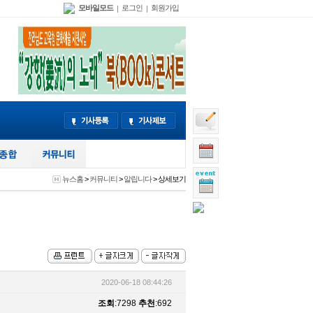
모바일모드
로그인
회원가입
|
|
뉴스홈
>
커뮤니티
>
알립니다
> 상세보기
2020-06-18 08:44:26
조회
:7298
추천
:692