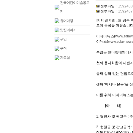
전국어린이미술공모
첨부파일 :
1592438
첨부파일 :
1592437
전
2013년 8월 1일 
유머마당
로이 등록을 마쳤습니다
맛집이야기
이데이뉴스(
www.eday
구인
이뉴스(
www.edaynews
구직
수많은 인터넷매체에서 
자료실
첫째 동서화합의 대변지
둘째 성역 없는 편집으로
셋째 ‘메세나 운동"을
이를 위해 이데이뉴스는
[아 래]
1. 협찬사 및 광고주 
2. 협찬금 및 광고금액
직통 010-4192-5182 / 