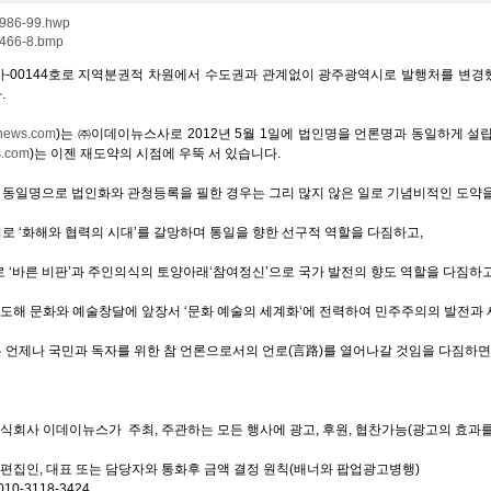
986-99.hwp
466-8.bmp
광주 아-00144호로 지역분권적 차원에서 수도권과 관계없이 광주광역시로 발행처를 
.
news.com
)는 ㈜이데이뉴스사로 2012년 5월 1일에 법인명을 언론명과 동일하게 
.com
)는 이젠 재도약의 시점에 우뚝 서 있습니다.
동일명으로 법인화와 관청등록을 필한 경우는 그리 많지 않은 일로 기념비적인 도약을
로 ‘화해와 협력의 시대’를 갈망하며 통일을 향한 선구적 역할을 다짐하고,
 ‘바른 비판’과 주인의식의 토양아래‘참여정신’으로 국가 발전의 향도 역할을 다짐하고
 선도해 문화와 예술창달에 앞장서 ‘문화 예술의 세계화‘에 전력하여 민주주의의 발전과
 언제나 국민과 독자를 위한 참 언론으로서의 언로(言路)를 열어나갈 것임을 다짐하면
: 주식회사 이데이뉴스가 주최, 주관하는 모든 행사에 광고, 후원, 협찬가능(광고의 효과를
 : 편집인, 대표 또는 담당자와 통화후 금액 결정 원칙(배너와 팝업광고병행)
010-3118-3424