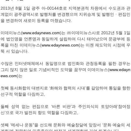
2013년 8월 1일 광주 아-00144호로 지역분권적 차원에서 수도권과 관
계없이 광주광역시로 발행처를 변경했으며 지위승계 및 발행인ㆍ편집인
을 변경하여 새로이 등록을 마쳤습니다.
이데이뉴스(
www.edaynews.com
)는 ㈜이데이뉴스사로 2012년 5월 1일
에 법인명을 언론명과 동일하게 설립하여 다시 태어났으며 문광부에 등
록을 마친 이데이뉴스(
www.edaynews.com
)는 이젠 재도약의 시점에 우
뚝 서 있습니다.
수많은 인터넷매체에서 동일명으로 법인화와 관청등록을 필한 경우는
그리 많지 않은 일로 기념비적인 도약을 꿈꾸며 이데이뉴스(
www.edayn
ews.com
)는
첫째 동서화합의 대변지로 ‘화해와 협력의 시대’를 갈망하며 통일을 향한
선구적 역할을 다짐하고,
둘째 성역 없는 편집으로 ‘바른 비판’과 주인의식의 토양아래‘참여정
신’으로 국가 발전의 향도 역할을 다짐하고,
셋째 ‘메세나 운동"을 선도해 문화와 예술창달에 앞장서 ‘문화 예술의 세