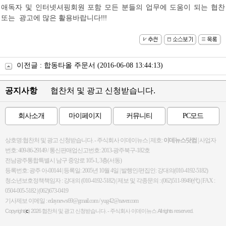
애독자 및 인터넷셔핑회원 포함 모든 분들의 업무에 도움이 되는 협찬
또는 광고에 많은 활용바랍니다!!!
이전글 :
합동타올 주문서
(2016-06-08 13:44:13)
공지사항
협찬처 및 광고 신청받습니다.
회사소개
마이페이지
커뮤니티
PC모드
상호명:협찬처 및 광고 신청받습니다. - 주식회사 이데이뉴스 | 제호:
이데뉴스닷컴
| 사업자
번호: 409-86-29149 / 통신판매업신고번호: 2013-광주북구-182호
전남광주통합특별시 남구 중앙로 105-1, 3층(서동)
등록번호: 광주 아-00144 | 등록일: 2005년 10월 4일 | 발행인/편집인: 강대의(010-4192-5182)
청소년보호정책책임자 : 강대의 (010-4192-5182) | 제보 및 각종문의 : (062)511-9949(代) | FAX :
0504-005-5182 | (062)673-0419
기사제보 이메일 : edaynews69@gmail.com / yug42@naver.com
Copyright(
c
) 2026
협찬처 및 광고 신청받습니다. - 주식회사 이데이뉴스
All rights reserved.