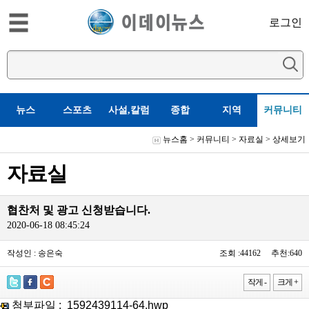
로그인
뉴스
스포츠
사설,칼럼
종합
지역
커뮤니티
뉴스홈
>
커뮤니티
>
자료실
> 상세보기
자료실
협찬처 및 광고 신청받습니다.
2020-06-18 08:45:24
작성인 : 송은숙
조회 :44162 추천:640
작게 -
크게 +
첨부파일 :
1592439114-64.hwp