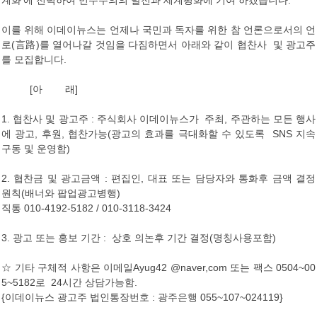
계화‘에 전력하여 민주주의의 발전과 세계평화에 기여 하겠습니다.
이를 위해 이데이뉴스는 언제나 국민과 독자를 위한 참 언론으로서의 언
로(言路)를 열어나갈 것임을 다짐하면서 아래와 같이 협찬사 및 광고주
를 모집합니다.
[아 래]
1. 협찬사 및 광고주 : 주식회사 이데이뉴스가 주최, 주관하는 모든 행사
에 광고, 후원, 협찬가능(광고의 효과를 극대화할 수 있도록 SNS 지속
구동 및 운영함)
2. 협찬금 및 광고금액 : 편집인, 대표 또는 담당자와 통화후 금액 결정
원칙(배너와 팝업광고병행)
직통 010-4192-5182 / 010-3118-3424
3. 광고 또는 홍보 기간 : 상호 의논후 기간 결정(명칭사용포함)
☆ 기타 구체적 사항은 이메일Ayug42 @naver,com 또는 팩스 0504~00
5~5182로 24시간 상담가능함.
{이데이뉴스 광고주 법인통장번호 : 광주은행 055~107~024119}