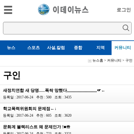
로그인
뉴스
스포츠
사설,칼럼
종합
지역
커뮤니티
뉴스홈
>
커뮤니티
>
구인
구인
새정치연합 새 당명.....폭싹 망했다,,,,,,,,,,,,,,,,,,,,,,,,,☞←
등록일 : 2017-06-24
추천 : 500
조회 : 3435
학교폭력위원회의 문제점←↓
등록일 : 2017-06-24
추천 : 605
조회 : 3620
문화계 불렉리스트 왜 문제인가 !■☏
등록일 : 2017-06-24
추천 : 723
조회 : 3321