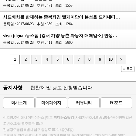
등록일 : 2017-06-23
추천 : 471
조회 : 1553
사드배치를 반대하는 종북좌경 빨개이당이 본성을 드러내따!→↑
등록일 : 2017-06-23
추천 : 359
조회 : 1264
sbs; tjdgnah뉴스램 [강서 가양 등촌 자동차 매매업소] 민생탐조◆♡
등록일 : 2017-06-23
추천 : 411
조회 : 5606
1
2
3
4
5
6
7
8
9
10
>
공지사항
협찬처 및 광고 신청받습니다.
회사소개
마이페이지
커뮤니티
PC모드
상호명:주식회사 이데이뉴스 | 제호:
이데뉴스닷컴
| 사업자번호: 409-86-29149 / 통신판매업신
고번호: 2013-광주북구-182호
전남광주통합특별시 남구 중앙로 105-1, 3층(서동)
등록번호: 광주 아-00144 | 등록일: 2005년 10월 4일 | 발행인/편집인: 강대의(010-4192-5182)