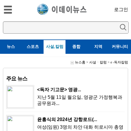
로그인
뉴스
스포츠
사설,칼럼
종합
지역
커뮤니티
뉴스홈
>
사설ㆍ칼럼
>
e -독자칼럼
주요 뉴스
<독자 기고문> 영광...
지난 5월 11일 월요일, 영광군 가정행복과
공무원과...
윤흥식의 2024년 강항로드(...
여성(임원) 3명의 차안 대화 히로시마 총영