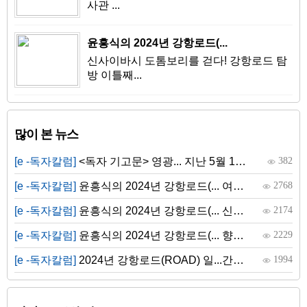
사관 ...
윤흥식의 2024년 강항로드(...
신사이바시 도톰보리를 걷다! 강항로드 탐
방 이틀째...
많이 본 뉴스
[e -독자칼럼]
<독자 기고문> 영광... 지난 5월 11일 월요일, 영광군 가정행복과 공무원과...
382
[e -독자칼럼]
윤흥식의 2024년 강항로드(... 여성(임원) 3명의 차안 대화 히로시마 총영사관 ...
2768
[e -독자칼럼]
윤흥식의 2024년 강항로드(... 신사이바시 도톰보리를 걷다! 강항로드 탐방 이틀째...
2174
[e -독자칼럼]
윤흥식의 2024년 강항로드(... 향수의 시인 정지용 2010년 5월 지용제가 열리는 ...
2229
[e -독자칼럼]
2024년 강항로드(ROAD) 일...간사이 공항에서 간사이공항은 여객 및 물동량 처리 ...
1994