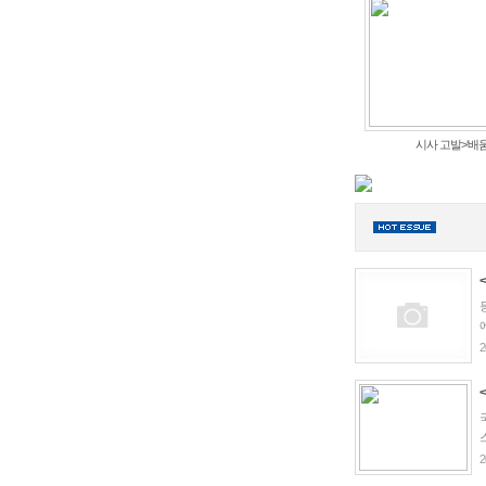
시사 고발>‘배움.
2
2