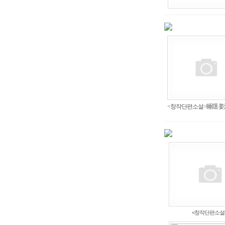
<창작단편소설>睡隱 姜沆.
<창작단편소설>.