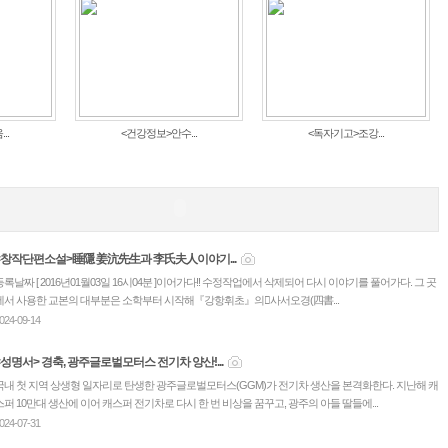
..
<건강정보>안수...
<독자기고>조강...
<창작단편소설>睡隱 姜沆先生과 李氏夫人이야기...
등록날짜 [ 2016년01월03일 16시04분 ]이어가다!! 수정작업에서 삭제되어 다시 이야기를 풀어가다. 그 곳
에서 사용한 교본의 대부분은 소학부터 시작해『강항휘초』의󰡐사서오경(四書...
024-09-14
<성명서> 경축, 광주글로벌모터스 전기차 양산!...
국내 첫 지역 상생형 일자리로 탄생한 광주글로벌모터스(GGM)가 전기차 생산을 본격화한다. 지난해 캐
스퍼 10만대 생산에 이어 캐스퍼 전기차로 다시 한 번 비상을 꿈꾸고, 광주의 아들 딸들에...
024-07-31