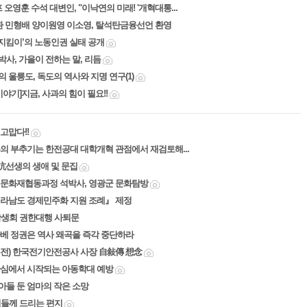
 오영훈 수석 대변인, "이낙연의 미래! '개혁대통...
환 민형배 양이원영 이소영, 탈석탄금융선언 환영
지킴이’의 노동인권 실태 공개
사, 가을이 전하는 말, 리듬
 울릉도, 독도의 역사와 지명 연구(1)
야기]지금, 사과의 힘이 필요!!
고맙다!!
의 부추기는 한전공대 대학개혁 관점에서 재검토해...
沆선생의 생애 및 문집
 문화재협동과정 석박사, 영광군 문화탐방
전라남도 경제민주화 지원 조례』 제정
학생회 권한대행 사퇴문
베 정권은 역사 왜곡을 즉각 중단하라
전) 한국전기안전공사 사장 自敍傳 想念
관심에서 시작되는 아동학대 예방
들 둔 엄마의 작은 소망
원들께 드리는 편지