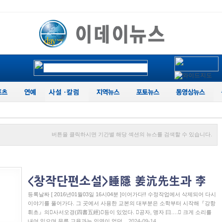
버튼을 클릭하시면 기간별 해당 섹션의 뉴스를 검색할 수 있습니다.
등록날짜 [ 2016년01월03일 16시04분 ]이어가다!! 수정작업에서 삭제되어 다시
이야기를 풀어가다. 그 곳에서 사용한 교본의 대부분은 소학부터 시작해『강항
휘초』의󰡐사서오경(四書五經)󰡑등이 있었다. 󰡒공자, 맹자 曰….󰡓 크게 소리를
내어 읽으며 무릇 교육과는 인연이 없던...
2024-09-14