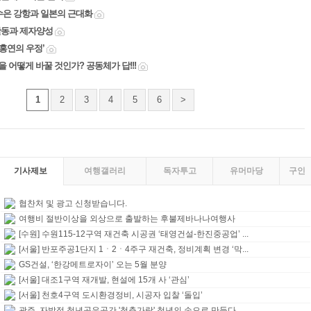
수은 강항과 일본의 근대화
활동과 제자양성
정홍연의 우정’
 어떻게 바꿀 것인가? 공동체가 답!!!
1
2
3
4
5
6
>
기사제보
여행갤러리
독자투고
유머마당
구인
협찬처 및 광고 신청받습니다.
여행비 절반이상을 외상으로 출발하는 후불제바나나여행사
[수원] 수원115-12구역 재건축 시공권 ‘태영건설-한진중공업’ ...
[서울] 반포주공1단지 1ㆍ2ㆍ4주구 재건축, 정비계획 변경 ‘막...
GS건설, ‘한강메트로자이’ 오는 5월 분양
[서울] 대조1구역 재개발, 현설에 15개 사 ‘관심’
[서울] 천호4구역 도시환경정비, 시공자 입찰 ‘돌입’
광주, 자발적 청년공유공간 '청춘가람' 청년의 손으로 만들다.