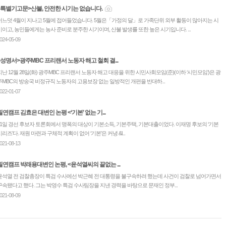
<특별기고문>산불, 안전한 시기는 없습니다.
어느덧 4월이 지나고 5월에 접어들었습니다. 5월은「가정의 달」로 가족단위 외부 활동이 많아지는 시
기이고, 농민들에게는 농사 준비로 분주한 시기이며, 산불 발생률 또한 높은 시기입니다. ...
024-05-09
<성명서>광주MBC 프리랜서 노동자 해고 철회 결...
지난 12월 28일(화) 광주MBC 프리랜서 노동자 해고 대응을 위한 시민사회모임(준)(이하 ‘시민모임’)은 광
주MBC의 방송국 비정규직 노동자의 고용보장 없는 일방적인 개편을 반대하...
022-01-07
필연캠프 김효은 대변인 논평 <‘기본’ 없는 기...
11일 경선 후보자 토론회에서 맹폭의 대상이 기본소득, 기본주택, 기본대출이었다. 이재명 후보의 ‘기본
시리즈’다. 재원 마련과 구체적 계획이 없어 ‘기본’은 커녕 &l...
021-08-13
필연캠프 박래용대변인 논평, <윤석열씨의 끝없는 ...
윤석열 전 검찰총장이 특검 수사에선 박근혜 전 대통령을 불구속하려 했는데 사건이 검찰로 넘어가면서
구속됐다고 했다. 그는 박영수 특검 수사팀장을 지낸 경력을 바탕으로 문재인 정부...
021-08-09