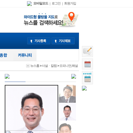
모바일모드
로그인
회원가입
|
|
뉴스홈
>
사설ㆍ칼럼
>
오피니언,해설