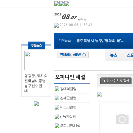
영광군, 제81회 전국남녀종별농...
나주 대표 맛집 브랜드 ‘나주밥...
티커뉴스
광주특별시 남구, ‘평화의 꽃’...
전남광주통합특별시교육청, 202...
순천시, 2027년 세계태권도한마...
광주통합특별시 서구아너스, 취...
전남개발공사, ‘2026년 한국ESG...
전남광주통합특별시교육청, ‘건...
영광군, 제81회
장성군, 폭염·가뭄 ‘총력 대응...
전국남녀종별
전남광주통합특별시, 폭염·가뭄...
농구선수권
영광군, 제81회 전국남녀종별농...
강대의칼럼
대...
김세곤칼럼
데스크칼럼
e -독자칼럼
오피니언,해설