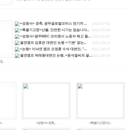
<성명서> 경축, 광주글로벌모터스 전기차 ...
2024-07-31
<특별기고문>산불, 안전한 시기는 없습니다...
2024-05-09
<성명서>광주MBC 프리랜서 노동자 해고 철...
2022-01-07
필연캠프 김효은 대변인 논평 <‘기본’ 없는...
2021-08-13
<논평> 이낙연 캠프 오영훈 수석 대변인, "...
2021-08-07
필연캠프 박래용대변인 논평, <윤석열씨의 끝...
2021-08-09
..
..
<성명서> 경축,...
<특별기고문>산...