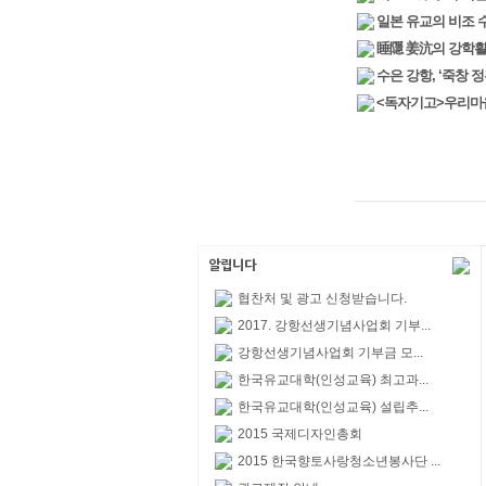
일본 유교의 비조 
睡隱 姜沆의 강학
수은 강항, ‘죽창 
<독자기고>우리마을
협찬처 및 광고 신청받습니다.
2017. 강항선생기념사업회 기부...
강항선생기념사업회 기부금 모...
한국유교대학(인성교육) 최고과...
한국유교대학(인성교육) 설립추...
2015 국제디자인총회
2015 한국향토사랑청소년봉사단 ...