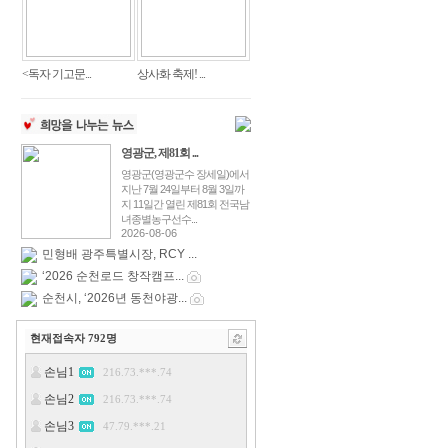
<독자 기고문...
상사화 축제! ...
영광군, 제81회 ...
영광군(영광군수 장세일)에서
지난 7월 24일부터 8월 3일까
지 11일간 열린 제81회 전국남
녀종별농구선수...
2026-08-06
민형배 광주특별시장, RCY ...
‘2026 순천로드 창작캠프...
순천시, ‘2026년 동천야광...
현재접속자
792
명