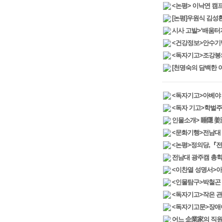
<논평> 이낙연 캠프
[논평]우원식 김성
시사 고발>‘배움터
<건강정보>안수기박
<독자기고>조강봉의
[천명숙의 담백한 이
<독자기고>아베야 
<독자 기고>학벌주
인물소개> 睡隱 姜
<문화기행>전남대
<논평>정의당,『
전남대 광주캠 총
<이찬열 성명서>아
<인물탐구>박철곤 
<독자기고>작은 
<독자기고문>장애아
어느 企業家의 직