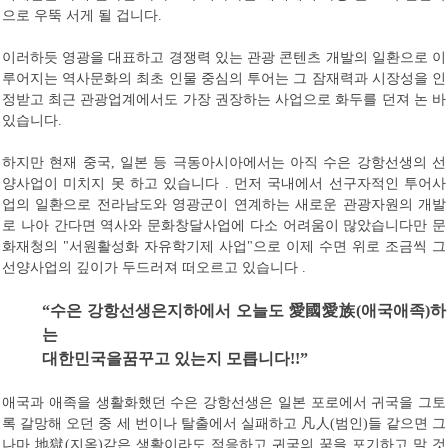
으로 우뚝 서게 될 겁니다
.
이러하듯 영광을 대표하고 경쟁력 있는 관광 콘텐츠 개발의 일환으로 이
루어지는 역사문화의 최초 인물 중심의 투어는 그 잠재력과 시장성을 인
정받고 최근 관광업계에서도 가장 권장하는 사업으로 화두를 던져 논 바
있습니다
.
하지만 현재 중국
일본 등 극동아시아에서는 아직 수은 강항선생의 선
,
양사업이 미치지 못 하고 있습니다
먼저 국내에서 선구자적인 투어사
.
업의 일환으로 전라남도와 영광군이 연계하는 새로운 관광자원의 개발
로 나아 간다면 역사와 문화창달사업에 다소 어려움이 많았습니다만 문
화재청의
서원활성화 자유학기제 사업
으로 이제 수면 위로 조금씩 그
"
"
선양사업의 깊이가 두드러져 떠오르고 있습니다
.
“
수은 강항선생은
지하에서 오늘도
愛國愛族
(
애국애족
)
하
는
대한민국을
꿈꾸고 있는지 모릅니다
!!”
애국과 애족을 생활화했던 수은 강항선생은 일본 포로에서 귀국을 그토
록 갈망해 오던 중 세 번이나 탈출에서 실패하고
凡人
범인
들 같으면 그
(
)
나마
地獄
지옥
같은 생활이라도 적응하고 귀국의 꿈을 포기하고 말 것
(
)