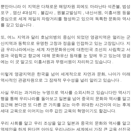
뿐만아니라 이 지역은 다채로운 해양자원 외에도 마라난타 석존불
법성
,
포구
염산
대성지
불갑사
원불교발상지
내산서원
이흥서원 등을
,
4
,
,
,
,
중심으로 세계 제일의 자랑거리를 형성하고 있으며 독특한 문화와 역사
를 갖고 있습니다
.
또
여느 지역과 달리 호남의병의 중심이 되었던 영광지역은 멀리는 군
,
산지역과 동학으로 유명한 고창과 정읍을 인접하고 있는 고장입니다
지
.
금 우리나라에서는 세계 자연문화유산에 대한민국 조선의 사립학교 서
원과 국립학교 향교에 대해 문화유산 등재를 눈 앞에 두고 있는데 영광
에는 이 곳 말고도 이흥서원과 무령서원이 자리하고 있습니다
.
이렇게 영광지역은 한국을 넘어 세계적으로 자연과 문화
나아가 미래
,
역사적인 관광자원으로 그 잠재적 우수성을 널리 알리고 있습니다
.
사실 우리는 과거라는 누명으로 역사를 소외시하고 있습니다만 역사기
행을 통해 우리나라를 돌아보고 일본을 넘어 중국의 문화와 역사를 알고
접근해 본다면 또 다른 큰 가치를 갖는 아주 위대한 사건이며 이는 후계
세대 교육으로 이어지는 아주 값진 교육의 혁명이기도 할겁니다
.
우리 사회를 알고 우리 조상을 알고 일본과 중국의 문화와 역사를 알고
역제안을 하게 된다면 아마도 우리나라는 세계에서 가장 큰 교육 선진국