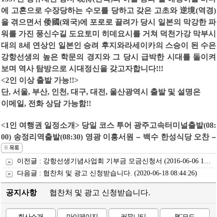
에 고혼으로 수장당하는 수모를 당하고 갖은 고초와
逆境
(
역경
)
을 겪으면서
倭國
(
왜국
)
에 포로로 끌려가 당시 일본의 막강한 파
워를 가진 풍신수길 도요토미 히데요시를 거쳐 덕천가강 막부시
대의
8
세 연상인 일본인 승려 후지와라세이카의 스승이 된 수은
강항선생의 높은 학문의 경지와 그 당시 급박한 시대를 돌이켜
보며 역사 탐방으로 시대정신을 갖고자합니다
!!!
<2
인 이상 출발 가능
!!>
단
,
서울
,
부산
,
인천
,
대구
,
대전
,
울산광역시 출발 및 설명은
이메일
,
전화 상담 가능함
!!
<1
인 여행권 일정소개
>
당일 코스 투어 광주고속터미널출발
(08:
00)
송정리역출발
(08:30)
영광 이흥서원
–
백수 한성식당 오찬
–
이전글 :
강항선생기념사업회 기부금 모금신청서
(2016-06-06 15:56:45)
다음글 :
협찬처 및 광고 신청받습니다.
(2020-06-18 08:44:26)
공지사항
협찬처 및 광고 신청받습니다.
회사소개
마이페이지
커뮤니티
PC모드