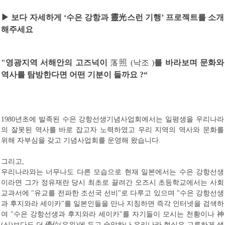
▶
보다 자세하게
‘
수은 강항과
靈光
스런 기행
’
프로젝트를 소개
해주세요
"
영광지역 서해안의 고즈넉이
落照
(
낙조
)
를 바라보며 문화와
역사를 탐방한다면 어떤 기분이 들까요
?“
년초에 발족된 수은 강항선생기념사업회에서는 일평생을 우리나라
1980
의 잘못된 역사를 바로 잡고자 노력하였고 우리 지역의 역사와 문화를
위해 자부심을 갖고 기념사업회를 운영해 왔습니다
.
그리고
,
우리나라와는 너무나도 다른 모습으로 현재 일본에서는 수은 강항선생
이라면 그가 정유재란 당시 최초로 끌려간 오즈시 초등학교에서는 사회
교과서에
유교를 전파한 조선국 선비
로 다루고 있으며
수은 강항선생
"
"
"
과 후지와라 세이카
를 일본인들을 만나 지칭하면 즉각 인터넷을 검색하
"
여
수은 강항선생과 후지와라 세이카
를 자기들이 모시는 천황이나
神
"
"
신
보다도 더
優位
우위
에 두고 숭앙하나 우리나라 현실은 고루하게 생
(
)
(
)