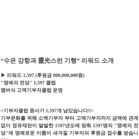
“
수은 강항과
靈光
스런 기행
”
리워드 소개
▶
리워드
1,597 (
후원금
000,000,000
원
)
"
명예의 전당
" 1,597
클럽
맴버식 고액기부자클럽 운영
<
기부자클럽 증서가
1,597
개 남았습니다
!!>
기부문화를 위해 소액기부자 부터 고액기부자까지 금액에 관계
없이 정유재란이 발발한
1597
년도에 맞춰
1597
명의
"
명예의 전
당
"
에 명예로운 이름이 새겨질 기부자의 후원금 접수를 받습니