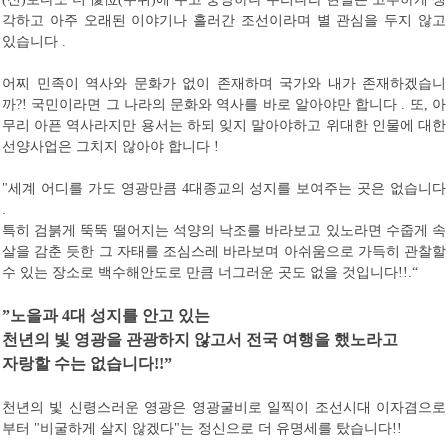
각하고 아주 오래된 이야기나 흘러간 조선이라며 별 관심을 두지 않고
있습니다
.
어찌
민족이 역사와 문화가 없이 존재하며 국가와 내가 존재하겠습니
까
국민이라면 그 나라의 문화와 역사를 바로 알아야만 합니다
또
아
?!
.
,
무리 아픈 역사라지만 용서는 하되 잊지 말아야하고 위대한 인물에 대한
선양사업은 그치지 않아야 합니다
!
세계 어디를 가도 영광만큼
대종교의 성지를 보여주는 곳은 없습니다
"
4
.
특히 검붉게 뚝뚝 떨어지는 석양의 낙조를 바라보고 있노라면 수줍게 속
살을 감춘 듯한 그 자태를 조심스레 바라보며 아쉬움으로 가득히 관찰할
수 있는 장소로 백수해안도로 만큼 너그러운 곳도 없을 것입니다
!!.“
”
노을과
4
대 성지를 안고 있는
천년의 빛 영광을 관광하지 않고서 전국 여행을 했노라고
자랑할 수는 없습니다
!!”
천년의 빛 신령스러운 영광은 영광굴비로 일찍이 조선시대 이자겸으로
부터
비굴하게 살지 않겠다
는 정신으로 더 유명세를 탔습니다
"
"
!!