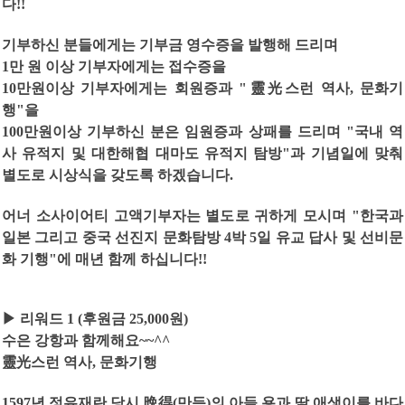
다
!!
기부하신 분들에게는 기부금 영수증을 발행해 드리며
1
만 원 이상 기부자에게는 접수증을
10
만원이상 기부자에게는 회원증과
"
靈光
스런 역사
,
문화기
행
"
을
100
만원이상 기부하신 분은 임원증과 상패를 드리며
"
국내 역
사 유적지 및 대한해협 대마도 유적지 탐방
"
과 기념일에 맞춰
별도로 시상식을 갖도록 하겠습니다
.
어너 소사이어티 고액기부자는 별도로 귀하게 모시며
"
한국과
일본 그리고 중국 선진지 문화탐방
4
박
5
일 유교 답사 및 선비문
화 기행
"
에 매년 함께 하십니다
!!
▶
리워드
1 (
후원금
25,000
원
)
수은 강항과 함께해요
~~^^
靈光
스런 역사
,
문화기행
1597
년 정유재란 당시
晩得
(
만득
)
의 아들 용과 딸 애생이를 바다