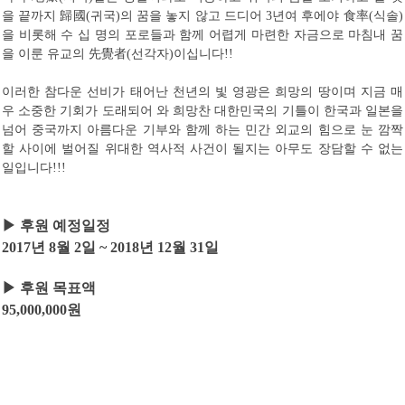
을 끝까지
歸國
귀국
의 꿈을 놓지 않고 드디어
년여 후에야
食率
식솔
(
)
3
(
)
을 비롯해 수 십 명의 포로들과 함께 어렵게 마련한 자금으로 마침내 꿈
을 이룬 유교의
先覺者
선각자
이십니다
(
)
!!
이러한 참다운 선비가 태어난 천년의 빛 영광은 희망의 땅이며 지금 매
우 소중한 기회가 도래되어 와 희망찬 대한민국의 기틀이 한국과 일본을
넘어 중국까지 아름다운 기부와 함께 하는 민간 외교의 힘으로 눈 깜짝
할 사이에 벌어질 위대한 역사적 사건이 될지는 아무도 장담할 수 없는
일입니다
!!!
▶
후원 예정일정
2017
년
8
월
2
일
~ 2018
년
12
월
31
일
▶
후원 목표액
95,000,000
원