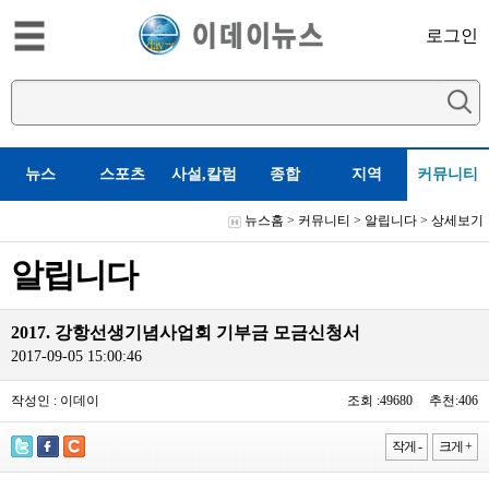
로그인
뉴스
스포츠
사설,칼럼
종합
지역
커뮤니티
뉴스홈
>
커뮤니티
>
알립니다
> 상세보기
알립니다
2017. 강항선생기념사업회 기부금 모금신청서
2017-09-05 15:00:46
작성인 : 이데이
조회 :49680 추천:406
작게 -
크게 +