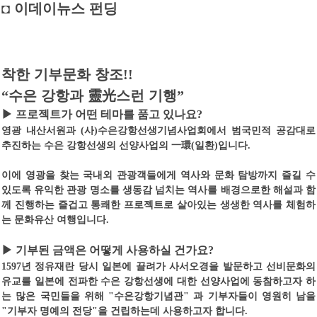
◘
이데이뉴스 펀딩
착한 기부문화 창조
!!
“
수은 강항과
靈光
스런 기행
”
▶
프로젝트가 어떤 테마를 품고 있나요
?
영광 내산서원과
사
수은강항선생기념사업회에서 범국민적 공감대로
(
)
추진하는 수은 강항선생의 선양사업의
一環
일환
입니다
(
)
.
이에 영광을 찾는 국내외 관광객들에게 역사와 문화 탐방까지 즐길 수
있도록 유익한 관광 명소를 생동감 넘치는 역사를 배경으로한 해설과 함
께 진행하는 즐겁고 통쾌한 프로젝트로 살아있는 생생한 역사를 체험하
는 문화유산 여행입니다
.
▶
기부된 금액은 어떻게 사용하실 건가요
?
년 정유재란 당시 일본에 끌려가 사서오경을 발문하고 선비문화의
1597
유교를 일본에 전파한 수은 강항선생에 대한 선양사업에 동참하고자 하
는 많은 국민들을 위해
수은강항기념관
과 기부자들이 영원히 남을
"
"
기부자 명예의 전당
을 건립하는데 사용하고자 합니다
"
"
.