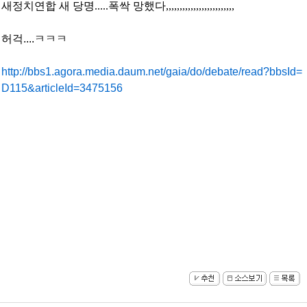
새정치연합 새 당명.....폭싹 망했다,,,,,,,,,,,,,,,,,,,,,,,,,
허걱....ㅋㅋㅋ
http://bbs1.agora.media.daum.net/gaia/do/debate/read?bbsId=
D115&articleId=3475156
트
럼