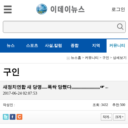
로그인
뉴스
스포츠
사설,칼럼
종합
지역
커뮤니티
뉴스홈
>
커뮤니티
>
구인
> 상세보기
구인
새정치연합 새 당명.....폭싹 망했다,,,,,,,,,,,,,,,,,,,,,,,,,☞←
2017-06-24 02:07:53
작성인 :
조회 :3432 추천:500
작게 -
크게 +