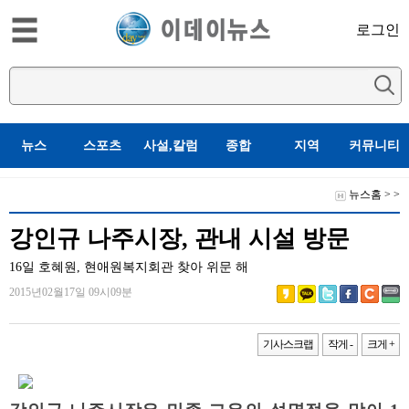
로그인
뉴스
스포츠
사설,칼럼
종합
지역
커뮤니티
뉴스홈
>
>
강인규 나주시장, 관내 시설 방문
16일 호혜원, 현애원복지회관 찾아 위문 해
2015년02월17일 09시09분
기사스크랩
작게 -
크게 +