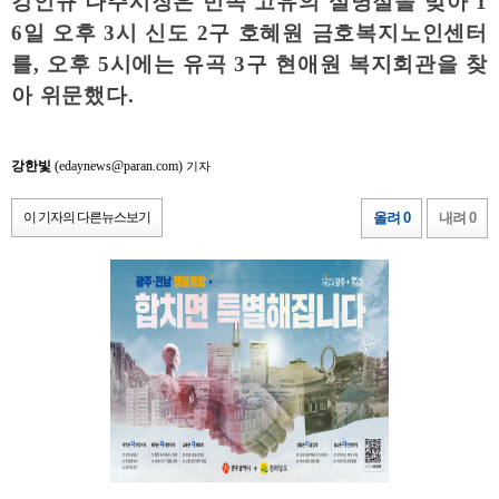
강인규 나주시장은 민족 고유의 설명절을 맞아
1
6
일 오후
3
시 신도
2
구 호혜원 금호복지노인센터
를
,
오후
5
시에는 유곡
3
구 현애원 복지회관을 찾
아 위문했다
.
강한빛
(edaynews@paran.com)
기자
이 기자의 다른뉴스보기
올려 0
내려 0