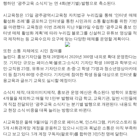
행하던
‘
광주교육 소식지
’
는 연
4
회
(
분기별
)
발행으로 축소된다
.
시교육청은
15
일 광주광역시교육청 자치법규 누리집을 통해
‘
인터넷 매체
활성화 조례
’
를 공포하고 인터넷을 통한 시민과의 소통 활성화를 위한 기반
을 마련했다
.
교육청은 이번 조례와 지난
9
월
19
일 수립한
‘
광주교육 홍보 인
터넷 매체 활성화 계획
’
에 따라 누리집 블로그를 신설하고 유튜브 영상을 적
극 제작하는 등 교육수요자 요구에 맞는 다양한 매체를 운영할 계획이다
.
또한 소통 자체에도 시민 참여를
늘린다
.
홍보기자단을 현재
28
명에서
2020
년
300
명 내외로 확대 운영한다는
것
.
기자단 규모는 페이스북
‧
블로그
‧
소식지 기자단 학생
100
명과 학부모
‧
시
민
‧
교직원
25
명
,
유튜브 기자단으로 초
‧
중
‧
고 학생
75
명과 청소년영상아카데
미 등 참가자
80
명 수준이다
.
기자단에 참여한 학생 등을 대상으로 인터넷 활
용교육과 글쓰기 교육도 실시할 예정이다
.
소식지 제작
,
대외이미지제작
,
홍보관 운영 예산은 축소된다
.
방학이 포함된
4
개월을 제외하고 매월 약
1
만부 발행돼 각급 학교
,
교육기관
,
일반 시민들에
게 직접 전달되던
‘
광주교육 소식지
’
는 분기별 발행으로 개편된다
.
내용도 학
교 현장 소식 비중을 대폭 늘리는 방향으로 바뀐다
.
시교육청은 올해
9
월
16
일 기준으로 페이스북
,
인스타그램
,
카카오스토리 등
5
개 사회관계망 계정을 운용하고 있으나 시민과 폭넓은 소통은 아직 부족하
다고 보고 있다
. 5
개 계정 구독자
(
팔로우
)
를 합하면
3
만
5
천 명에 달한다
.