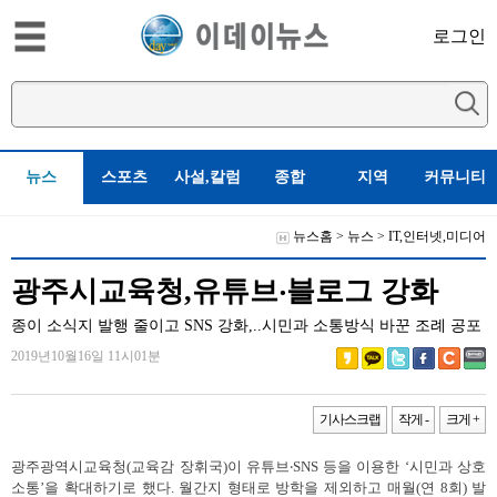
로그인
뉴스
스포츠
사설,칼럼
종합
지역
커뮤니티
뉴스홈
>
뉴스
>
IT,인터넷,미디어
광주시교육청,유튜브‧블로그 강화
종이 소식지 발행 줄이고 SNS 강화,..시민과 소통방식 바꾼 조례 공포
2019년10월16일 11시01분
기사스크랩
작게 -
크게 +
광주광역시교육청
(
교육감 장휘국
)
이 유튜브
‧
SNS
등을 이용한
‘
시민과 상호
소통
’
을 확대하기로 했다
.
월간지 형태로 방학을 제외하고 매월
(
연
8
회
)
발