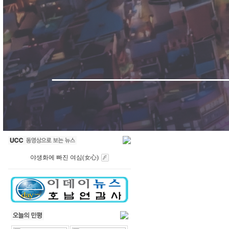
야생화에 빠진 여심(女心)