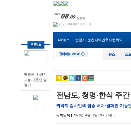
영광군, 하반기 귀농‧귀촌...
Y-식자재마트 나주점, 지역 인재...
광주특별시 남구, 조선대 교직원...
전남광주특별시교육청, 여름방학...
순천시, 순천지역건축사협회와 ...
티커뉴스
전남광주!특별시 여수교육지원청...
장성군, 프랑스 요리사들 친환경...
전남광주특별시, 해남서 국내 최...
장성군 “내년도 외국인 계절근...
나주 남평읍 도심속, ‘우리동네...
영광군, 하반기 귀농‧귀촌...
영광군, 하반기
귀농‧귀촌인 영
농기...
전남도, 청명·한식 주간
취약지 감시인력 집중 배치·캠페인·기동단
등록날짜 [ 2023년04월02일 09시27분 ]