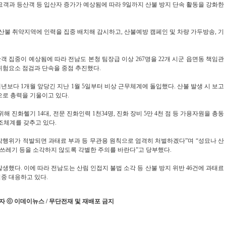
묘객과 등산객 등 입산자 증가가 예상됨에 따라 9일까지 산불 방지 단속 활동을 강화한
 산불 취약지역에 인력을 집중 배치해 감시하고, 산불예방 캠페인 및 차량 가두방송, 기
객 집중이 예상됨에 따라 전남도 본청 팀장급 이상 267명을 22개 시군 읍면동 책임관
위험요소 점검과 단속을 중점 추진했다.
보다 1개월 앞당긴 지난 1월 5일부터 비상 근무체계에 돌입했다. 산불 발생 시 보고
으로 총력을 기울이고 있다.
해 진화헬기 14대, 전문 진화인력 1천34명, 진화 장비 5만 4천 점 등 가용자원을 총동
조체계를 갖추고 있다.
각행위가 적발되면 과태료 부과 등 무관용 원칙으로 엄격히 처벌하겠다”며 “성묘나 산
 쓰레기 등을 소각하지 않도록 각별한 주의를 바란다”고 당부했다.
가 발생했다. 이에 따라 전남도는 산림 인접지 불법 소각 등 산불 방지 위반 46건에 과태료
엄중 대응하고 있다.
 ⓒ 이데이뉴스 / 무단전재 및 재배포 금지