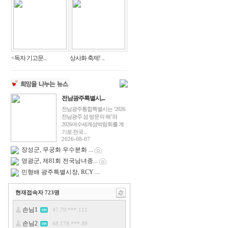
<독자 기고문...
상사화 축제! ...
전남광주특별시,...
전남광주통합특별시는 ‘2026
전남광주 섬 방문의 해’와
2026여수세계섬박람회를 계
기로 전국 ...
2026-08-07
장성군, 무궁화 우수분화 ...
영광군, 제81회 전국남녀종...
민형배 광주특별시장, RCY ...
현재접속자
723
명