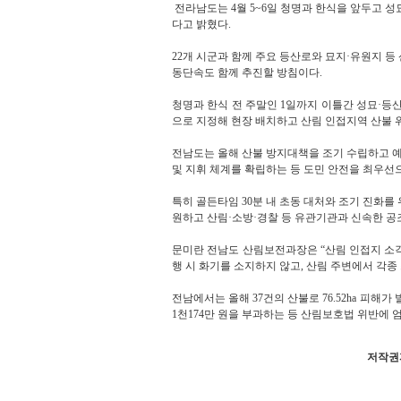
전라남도는 4월 5~6일 청명과 한식을 앞두고 성
다고 밝혔다.
22개 시군과 함께 주요 등산로와 묘지·유원지 등
동단속도 함께 추진할 방침이다.
청명과 한식 전 주말인 1일까지 이틀간 성묘·등산
으로 지정해 현장 배치하고 산림 인접지역 산불 
전남도는 올해 산불 방지대책을 조기 수립하고 예년
및 지휘 체계를 확립하는 등 도민 안전을 최우선
특히 골든타임 30분 내 초동 대처와 조기 진화를 위
원하고 산림·소방·경찰 등 유관기관과 신속한 공
문미란 전남도 산림보전과장은 “산림 인접지 소
행 시 화기를 소지하지 않고, 산림 주변에서 각종
전남에서는 올해 37건의 산불로 76.52ha 피해
1천174만 원을 부과하는 등 산림보호법 위반에 
저작권자