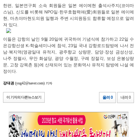
한편, 일본연구회 소속 회원들은 일본 에이메현 출석사주지(코야마
스님), 신도를 비롯해 NPO일·한우호협력애(愛)회원들로 일본 에이메
현, 마츠야마현도의원 일행과 주변 시의원등도 합류할 예정으로 알려
져 있다.
이들은 강항의 날인 9월 20일에 귀국하여 기념식에 참가하고 22일 수
은강항선생 K-학술세미나에 참석, 23일 국내 강항로드탐방에 나서 전
남·북지역(영광일대 유적지, 광주향교 상량문, 담양·장성 금성산성,
나주 정렬사, 무안 화설당, 광양 수월정, 구례 장절각, 보성 은봉상량
문, 고창 강목촌 등)에 산재되어 있는 문화역사 유적지 탐방에 나설 예
정이다.
강대권
(yug42@naver.com)
기자
이 기자의 다른뉴스보기
올려 0
내려 0