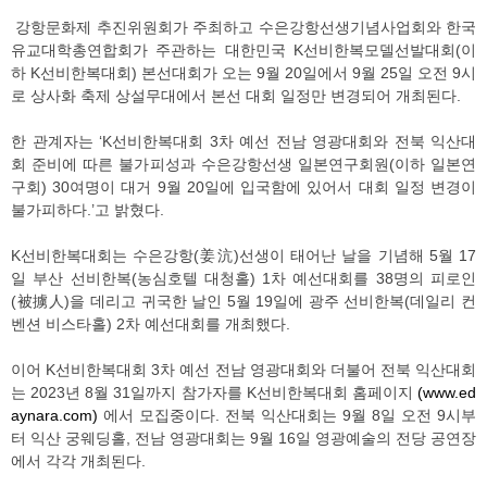
강항문화제 추진위원회가 주최하고 수은강항선생기념사업회와 한국
유교대학총연합회가 주관하는 대한민국 K선비한복모델선발대회(이
하 K선비한복대회) 본선대회가 오는 9월 20일에서 9월 25일 오전 9시
로 상사화 축제 상설무대에서 본선 대회 일정만 변경되어 개최된다.
한 관계자는 ‘K선비한복대회 3차 예선 전남 영광대회와 전북 익산대
회 준비에 따른 불가피성과 수은강항선생 일본연구회원(이하 일본연
구회) 30여명이 대거 9월 20일에 입국함에 있어서 대회 일정 변경이
불가피하다.’고 밝혔다.
K선비한복대회는 수은강항(姜沆)선생이 태어난 날을 기념해 5월 17
일 부산 선비한복(농심호텔 대청홀) 1차 예선대회를 38명의 피로인
(被擄人)을 데리고 귀국한 날인 5월 19일에 광주 선비한복(데일리 컨
벤션 비스타홀) 2차 예선대회를 개최했다.
이어 K선비한복대회 3차 예선 전남 영광대회와 더불어 전북 익산대회
는 2023년 8월 31일까지 참가자를 K선비한복대회 홈페이지
(www.ed
aynara.com)
에서 모집중이다. 전북 익산대회는 9월 8일 오전 9시부
터 익산 궁웨딩홀, 전남 영광대회는 9월 16일 영광예술의 전당 공연장
에서 각각 개최된다.