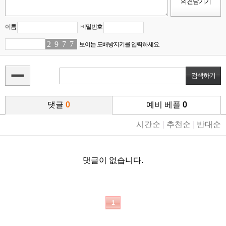
이름
비밀번호
2
0
9
7
7
6
7
2
보이는 도배방지키를 입력하세요.
댓글
0
예비 베플
0
시간순
|
추천순
|
반대순
댓글이 없습니다.
1