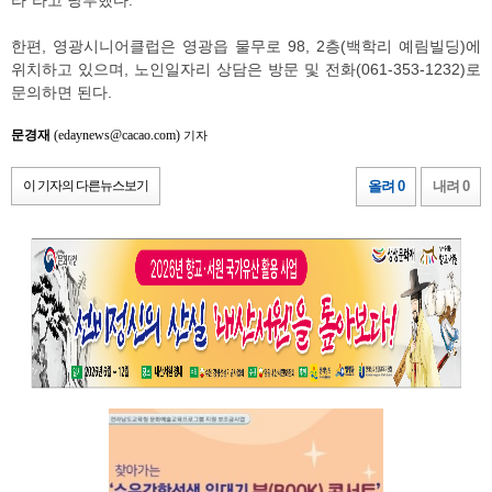
라”라고 당부했다.
한편, 영광시니어클럽은 영광읍 물무로 98, 2층(백학리 예림빌딩)에
위치하고 있으며, 노인일자리 상담은 방문 및 전화(061-353-1232)로
문의하면 된다.
문경재
(edaynews@cacao.com)
기자
이 기자의 다른뉴스보기
올려 0
내려 0