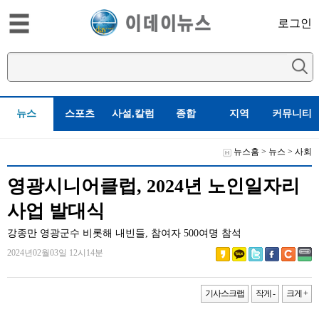
로그인
뉴스
스포츠
사설,칼럼
종합
지역
커뮤니티
뉴스홈
>
뉴스
>
사회
영광시니어클럽, 2024년 노인일자리
사업 발대식
강종만 영광군수 비롯해 내빈들, 참여자 500여명 참석
2024년02월03일 12시14분
기사스크랩
작게 -
크게 +