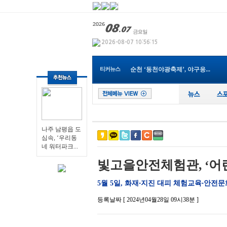
나주 남평읍 도심속, ‘우리동네...
영광군, 보건소 신축 이전으로 ...
전남광주통합특별시 남구, 관내 ...
전남광주특별시교육청, 특수교사...
티커뉴스
순천 ‘동천야광축제’, 야구응...
전남광주특별시, 전국 최초 ‘섬...
전남광주특별시 “광주권 시내버...
장성군, 무궁화 우수분화 품평회...
전남광주특별시, ‘영농형태양광...
영광군, 제81회 전국남녀종별농...
나주 남평읍 도
나주 남평읍 도심속, ‘우리동네...
심속, ‘우리동
네 워터파크...
빛고을안전체험관, ‘어
5월 5일, 화재‧지진 대피 체험교육‧안전문
등록날짜 [ 2024년04월28일 09시38분 ]