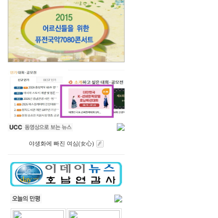
야생화에 빠진 여심(女心)