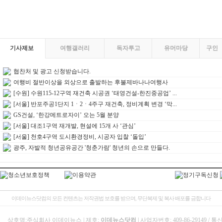
기사제보
여행갤러리
독자투고
유머마당
구인
협찬처 및 광고 신청받습니다.
여행비 절반이상을 외상으로 출발하는 후불제바나나여행사
[수원] 수원115-12구역 재건축 시공권 ‘태영건설-한진중공업’ ...
[서울] 반포주공1단지 1ㆍ2ㆍ4주구 재건축, 정비계획 변경 ‘막...
GS건설, ‘한강메트로자이’ 오는 5월 분양
[서울] 대조1구역 재개발, 현설에 15개 사 ‘관심’
[서울] 천호4구역 도시환경정비, 시공자 입찰 ‘돌입’
광주, 자발적 청년공유공간 '청춘가람' 청년의 손으로 만들다.
이데이뉴스닷컴의 모든 컨텐츠는 저작권법 보호를 받으며, 무단복제 및 복사 배포를 금합니다
상호명:주식회사 이데이뉴스 | 제호:
이데뉴스닷컴
| 사업자번호: 409-86-29149 