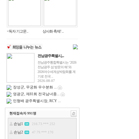
<독자 기고문...
상사화 축제! ...
전남광주특별시,...
전남광주통합특별시는 ‘2026
전남광주 섬 방문의 해’와
2026여수세계섬박람회를 계
기로 전국 ...
2026-08-07
장성군, 무궁화 우수분화 ...
영광군, 제81회 전국남녀종...
민형배 광주특별시장, RCY ...
현재접속자
991
명