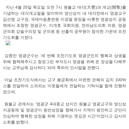
지난 4월 25일 목요일 오전 7시 원불교 대각(大覺)과 개교(開敎)를
기념하는 대각개교절을 맞이하여 영산성지 내 대각전에서 영광교구
김선명 교구장, 국제마음훈련원 이경열 원장을 비롯한 영광성지 공동
체에서 초청한 영광군수, 이개호 국회의원, 전라남도의회 의원, 영광
군의회 강필구의장 및 군의원 등 선출직 공무원이 참석한 가운데 조찬
기도회를 가졌다.
강종만 영광군수는 ‘세 번째 조찬기도로 영광군민의 행복과 상생을
위해 협력해주시고 청정그린 부자도시 영광을 위해 온 정성을 다해주
시는 교무님께 감사하다.’라며 축하의 인사말을 전했다.
이날 조찬기도식에서는 교구 봉공회에서 마련한 은혜의 김치 100박
스를 전달하여 소외되는 이웃들에게 전달하는 기탁식을 함께 진행하
였으며,
원불교 관계자는 ‘영광군 4대종교 성지인 원불교 영광교구와 영산성
지공동체 및 영광군이 동반성장을 향해가서 지역이 평안하고 군민이
안심하며 행복한 성장을 위해 기원하는 뜻깊은 시간’이었다고 감사의
소회를 밝혔다.