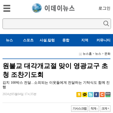
로그인
뉴스
스포츠
사설,칼럼
종합
지역
커뮤니티
뉴스홈
>
뉴스
>
문화
원불교 대각개교절 맞이 영광교구 초
청 조찬기도회
김치 100박스 전달...소외되는 이웃들에게 전달하는 기탁식도 함께 진
행
2024년05월04일 17시35분
기사스크랩
작게 -
크게 +