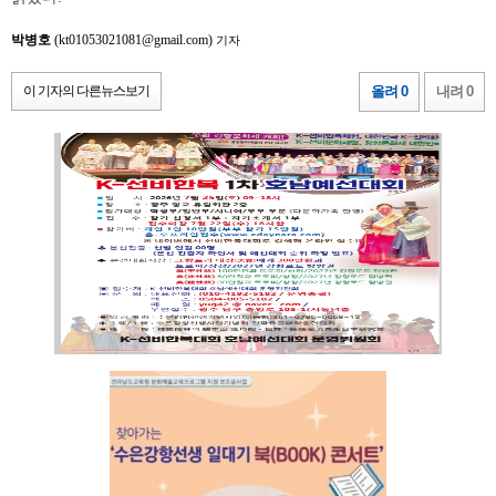
박병호
(kt01053021081@gmail.com)
기자
이 기자의 다른뉴스보기
올려 0
내려 0