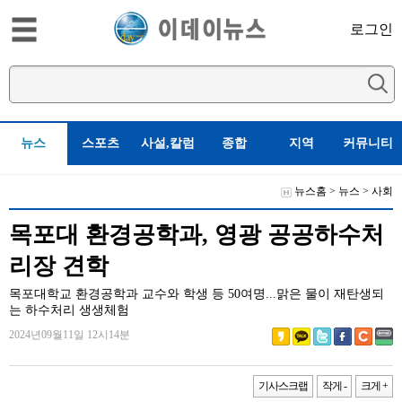
로그인
뉴스
스포츠
사설,칼럼
종합
지역
커뮤니티
뉴스홈
>
뉴스
>
사회
목포대 환경공학과, 영광 공공하수처
리장 견학
목포대학교 환경공학과 교수와 학생 등 50여명...맑은 물이 재탄생되
는 하수처리 생생체험
2024년09월11일 12시14분
기사스크랩
작게 -
크게 +