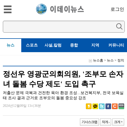
로그인
뉴스
스포츠
사설,칼럼
종합
지역
커뮤니티
뉴스홈
>
뉴스
>
정치
정선우 영광군의회의원, '조부모 손자
녀 돌봄 수당 제도' 도입 촉구
저출산 문제 극복과 건전한 육아 환경 조성...보건복지부, 전국 보육실
태 조사 결과 근거로 조부모의 돌봄 중요성 강조
2024년12월09일 13시36분
기사스크랩
작게 -
크게 +