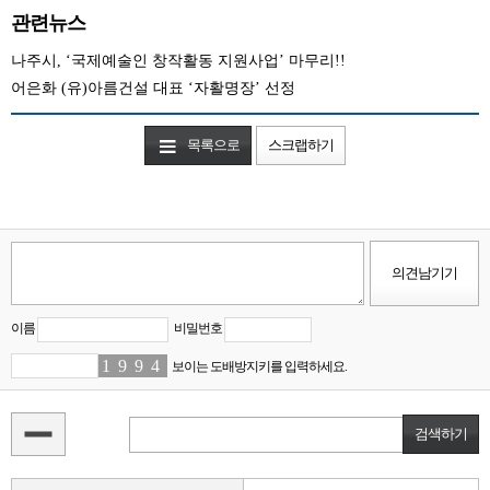
관련뉴스
나주시, ‘국제예술인 창작활동 지원사업’ 마무리!!
어은화 (유)아름건설 대표 ‘자활명장’ 선정
목록으로
스크랩하기
이름
비밀번호
1
2
9
7
9
5
4
6
보이는 도배방지키를 입력하세요.