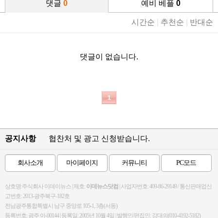
댓글
0
예비 베플
0
시간순
|
추천순
|
반대순
댓글이 없습니다.
1
공지사항
협찬처 및 광고 신청받습니다.
회사소개
마이페이지
커뮤니티
PC모드
상호명:주식회사 이데이뉴스 | 제호:
이데뉴스닷컴
| 사업자번호: 409-86-29149 / 통신판매업신
고번호: 2013-광주북구-182호
전남광주통합특별시 남구 중앙로 105-1, 3층(서동)
등록번호: 광주 아-00144 | 등록일: 2005년 10월 4일 | 발행인/편집인: 강대의(010-4192-5182)