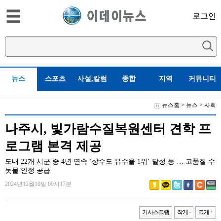
로그인
뉴스
스포츠
사설,칼럼
종합
지역
커뮤니티
뉴스홈
>
뉴스
>
사회
나주시, 빛가람수질복원센터 견학 프
로그램 본격 제공
도내 22개 시군 중 4년 연속 ‘상수도 유수율 1위’ 달성 등 … 고품질 수
돗물 안정 공급
2024년12월10일 09시17분
기사스크랩
작게 -
크게 +