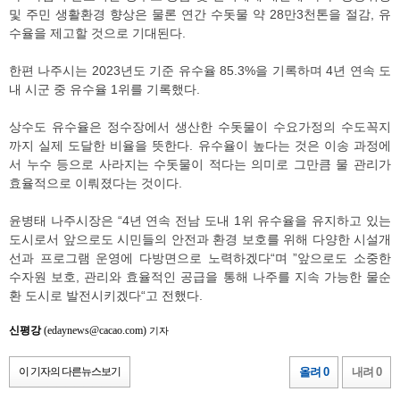
및 주민 생활환경 향상은 물론 연간 수돗물 약 28만3천톤을 절감, 유
수율을 제고할 것으로 기대된다.
한편 나주시는 2023년도 기준 유수율 85.3%을 기록하며 4년 연속 도
내 시군 중 유수율 1위를 기록했다.
상수도 유수율은 정수장에서 생산한 수돗물이 수요가정의 수도꼭지
까지 실제 도달한 비율을 뜻한다. 유수율이 높다는 것은 이송 과정에
서 누수 등으로 사라지는 수돗물이 적다는 의미로 그만큼 물 관리가
효율적으로 이뤄졌다는 것이다.
윤병태 나주시장은 “4년 연속 전남 도내 1위 유수율을 유지하고 있는
도시로서 앞으로도 시민들의 안전과 환경 보호를 위해 다양한 시설개
선과 프로그램 운영에 다방면으로 노력하겠다“며 ”앞으로도 소중한
수자원 보호, 관리와 효율적인 공급을 통해 나주를 지속 가능한 물순
환 도시로 발전시키겠다“고 전했다.
신평강
(edaynews@cacao.com)
기자
이 기자의 다른뉴스보기
올려 0
내려 0