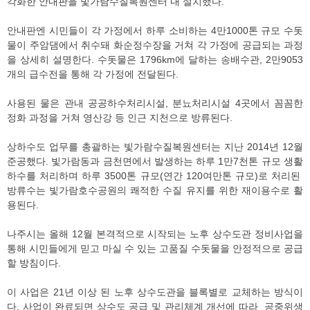
각화한 안내판을 빛가람수질복원센터 내 설치했다.
안내판엔 시민들이 각 가정에서 하루 소비하는 4만1000톤 규모 수돗
물이 주암댐에서 취수돼 화순정수장을 거쳐 각 가정에 공급되는 과정
을 상세히 설명한다. 수돗물은 1796km에 달하는 송배수관, 2만9053
개의 급수전을 통해 각 가정에 전달된다.
사용된 물은 관내 공공하수처리시설, 분뇨처리시설 4곳에서 꼼꼼한
정화 과정을 거쳐 영산강 등 인근 지천으로 방류된다.
상하수도 업무를 총괄하는 빛가람수질복원센터는 지난 2014년 12월
준공했다. 빛가람동과 금천면에서 발생하는 하루 1만7천톤 규모 생활
하수를 처리하며 하루 3500톤 규모(연간 120여만톤 규모)로 처리된
방류수는 빛가람호수공원의 쾌적한 수질 유지를 위한 재이용수로 활
용된다.
나주시는 올해 12월 본격적으로 시작되는 노후 상수도관 정비사업을
통해 시민들에게 믿고 마실 수 있는 고품질 수돗물을 안정적으로 공급
할 방침이다.
이 사업은 21년 이상 된 노후 상수도관을 블록별로 교체하는 방식이
다. 사업이 완료되면 상수도 공급 및 관리체계 개선에 따라 공중위생