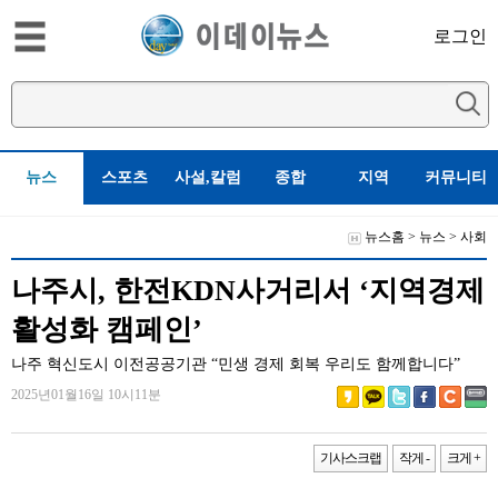
로그인
뉴스
스포츠
사설,칼럼
종합
지역
커뮤니티
뉴스홈
>
뉴스
>
사회
나주시, 한전KDN사거리서 ‘지역경제
활성화 캠페인’
나주 혁신도시 이전공공기관 “민생 경제 회복 우리도 함께합니다”
2025년01월16일 10시11분
기사스크랩
작게 -
크게 +