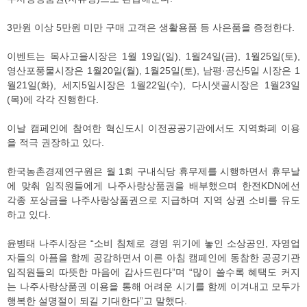
3만원 이상 5만원 미만 구매 고객은 생활용품 등 사은품을 증정한다.
이벤트는 목사고을시장은 1월 19일(일), 1월24일(금), 1월25일(토),
영산포풍물시장은 1월20일(월), 1월25일(토), 남평·공산5일 시장은 1
월21일(화), 세지5일시장은 1월22일(수), 다시샛골시장은 1월23일
(목)에 각각 진행한다.
이날 캠페인에 참여한 혁신도시 이전공공기관에서도 지역화폐 이용
을 적극 권장하고 있다.
한국농촌경제연구원은 월 1회 구내식당 휴무제를 시행하면서 휴무날
에 맞춰 임직원들에게 나주사랑상품권을 배부했으며 한전KDN에선
각종 포상금을 나주사랑상품권으로 지급하며 지역 상권 소비를 유도
하고 있다.
윤병태 나주시장은 “소비 침체로 경영 위기에 놓인 소상공인, 자영업
자들의 아픔을 함께 공감하면서 이른 아침 캠페인에 동참한 공공기관
임직원들의 따뜻한 마음에 감사드린다”며 “많이 쓸수록 혜택도 커지
는 나주사랑상품권 이용을 통해 어려운 시기를 함께 이겨내고 모두가
행복한 설명절이 되길 기대한다”고 말했다.