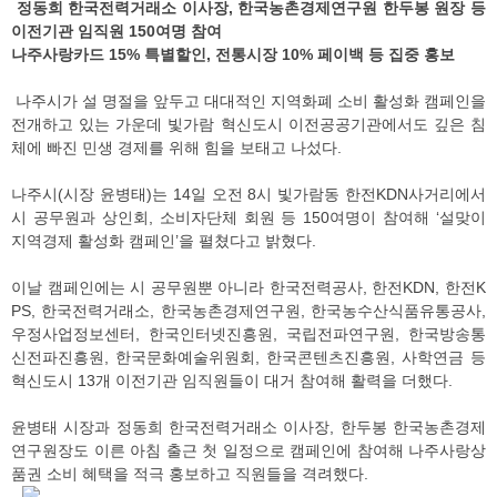
정동희 한국전력거래소 이사장, 한국농촌경제연구원 한두봉 원장 등
이전기관 임직원 150여명 참여
나주사랑카드 15% 특별할인, 전통시장 10% 페이백 등 집중 홍보
나주시가 설 명절을 앞두고 대대적인 지역화폐 소비 활성화 캠페인을
전개하고 있는 가운데 빛가람 혁신도시 이전공공기관에서도 깊은 침
체에 빠진 민생 경제를 위해 힘을 보태고 나섰다.
나주시(시장 윤병태)는 14일 오전 8시 빛가람동 한전KDN사거리에서
시 공무원과 상인회, 소비자단체 회원 등 150여명이 참여해 ‘설맞이
지역경제 활성화 캠페인’을 펼쳤다고 밝혔다.
이날 캠페인에는 시 공무원뿐 아니라 한국전력공사, 한전KDN, 한전K
PS, 한국전력거래소, 한국농촌경제연구원, 한국농수산식품유통공사,
우정사업정보센터, 한국인터넷진흥원, 국립전파연구원, 한국방송통
신전파진흥원, 한국문화예술위원회, 한국콘텐츠진흥원, 사학연금 등
혁신도시 13개 이전기관 임직원들이 대거 참여해 활력을 더했다.
윤병태 시장과 정동희 한국전력거래소 이사장, 한두봉 한국농촌경제
연구원장도 이른 아침 출근 첫 일정으로 캠페인에 참여해 나주사랑상
품권 소비 혜택을 적극 홍보하고 직원들을 격려했다.