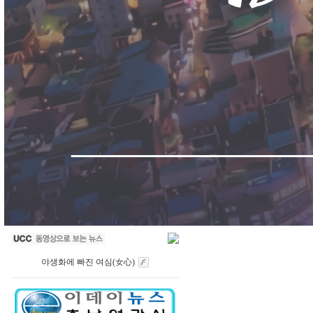
야생화에 빠진 여심(女心)