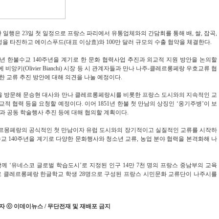
일행은 23일 첫 일정으로 프랑스 파리에서 유통업체와의 간담회를 통해 배, 쌀, 잡곡,
을 타진하고 에이스푸드(대표 이상효)와 100만 달러 규모의 수출 협약을 체결한다.
년 한불수교 140주년을 계기로 한 문화 협력사업 추진과 외교적 지원 방안을 논의할
키(Olivier Bianchi) 시장 등 시 관계자들과 만나 나주-클레르롱페랑 우호교류 협
한 교류 추진 방안에 대해 의견을 나눌 예정이다.
 방문해 문승현 대사와 만나 클레르롱페랑시를 비롯한 프랑스 도시와의 지속적인 교
적 협력 등을 요청할 예정이다. 이어 1851년 한불 첫 만남의 상징인 ‘옹기주병’이 보
 공동 학술행사 추진 등에 대해 협의할 계획이다.
레르몽페랑의 공식적인 첫 만남이자 유럽 도시와의 장기적이고 실질적인 교류를 시작하
불수교 140주년을 계기로 다양한 문화행사와 청소년 교류, 농업 분야 협력을 본격화해 나
께 ‘유네스코 글로벌 학습도시’로 지정된 인구 14만 7천 명의 프랑스 중남부의 교육
청으로 클레르롱페랑 한글학교 학생 28명으로 구성된 프랑스 시민문화 교류단이 나주시를
 ⓒ 이데이뉴스 / 무단전재 및 재배포 금지