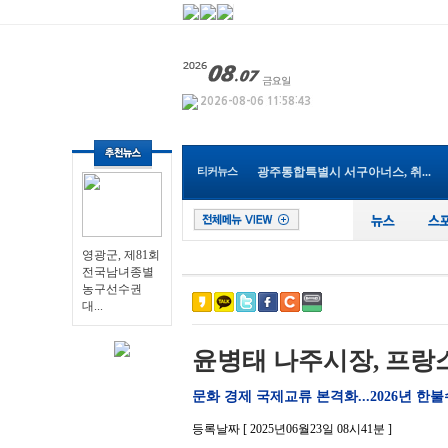
영광군, 제81회 전국남녀종별농...
나주 대표 맛집 브랜드 ‘나주밥...
광주특별시 남구, ‘평화의 꽃’...
전남광주통합특별시교육청, 202...
순천시, 2027년 세계태권도한마...
광주통합특별시 서구아너스, 취...
티커뉴스
전남개발공사, ‘2026년 한국ESG...
전남광주통합특별시교육청, ‘건...
장성군, 폭염·가뭄 ‘총력 대응...
전남광주통합특별시, 폭염·가뭄...
영광군, 제81회
영광군, 제81회 전국남녀종별농...
전국남녀종별
농구선수권
대...
윤병태 나주시장, 프랑
문화 경제 국제교류 본격화...2026년 한
등록날짜 [ 2025년06월23일 08시41분 ]