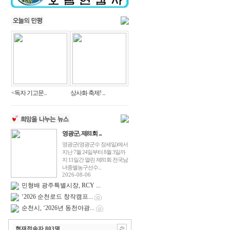
<독자 기고문...
상사화 축제! ...
영광군, 제81회 ...
영광군(영광군수 장세일)에서
지난 7월 24일부터 8월 3일까
지 11일간 열린 제81회 전국남
녀종별농구선수...
2026-08-06
민형배 광주특별시장, RCY ...
‘2026 순천로드 창작캠프...
순천시, ‘2026년 동천야광...
현재접속자
803
명