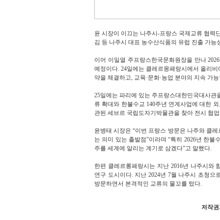
윤 시장이 이끄는 나주시-프랑스 국제교류 협력단 
김 등 나주시 대표 농수산식품의 유럽 진출 가능성
이어 이일열 주프랑스한국문화원장을 만나 2026
예정이다. 24일에는 클레르몽페랑시에서 올리비에 비앙
약을 체결하고, 교육·문화·농업 분야의 지속 가능
25일에는 파리에 있는 주프랑스대한민국대사관을
류 확대와 한불수교 140주년 연계사업에 대한 외교
관된 세브르 국립도자기박물관을 찾아 전시 협업과
윤병태 시장은 “이번 프랑스 방문은 나주와 클
는 의미 있는 출발점”이라며 “특히 2026년 한
주를 세계에 알리는 계기로 삼겠다”고 말했다.
한편 클레르롱페랑시는 지난 2016년 나주시와 함
연구 도시이다. 지난 2024년 7월 나주시 초
방문하면서 본격적인 교류의 물꼬를 텄다.
저작권자