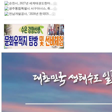
순천시, 2027년 세계태권도한마...
광주통합특별시 서구아너스, 취...
전남개발공사, ‘2026년 한국ES...