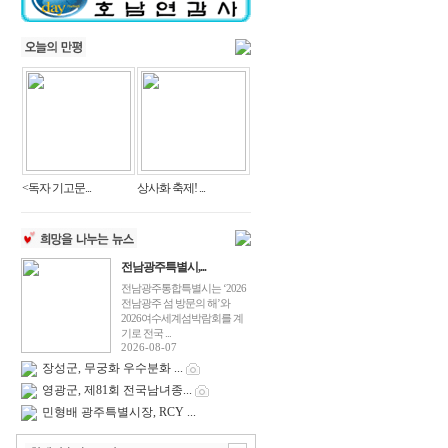
<독자 기고문...
상사화 축제! ...
전남광주특별시,...
전남광주통합특별시는 ‘2026
전남광주 섬 방문의 해’와
2026여수세계섬박람회를 계
기로 전국 ...
2026-08-07
장성군, 무궁화 우수분화 ...
영광군, 제81회 전국남녀종...
민형배 광주특별시장, RCY ...