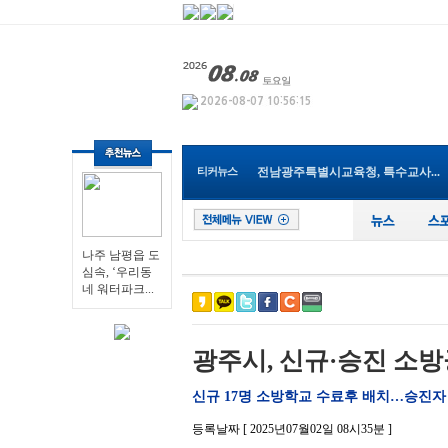
나주 남평읍 도심속, ‘우리동네...
영광군, 보건소 신축 이전으로 ...
전남광주통합특별시 남구, 관내 ...
전남광주특별시교육청, 특수교사...
티커뉴스
순천 ‘동천야광축제’, 야구응...
전남광주특별시, 전국 최초 ‘섬...
전남광주특별시 “광주권 시내버...
장성군, 무궁화 우수분화 품평회...
전남광주특별시, ‘영농형태양광...
나주 남평읍 도
심속, ‘우리동
영광군, 제81회 전국남녀종별농...
네 워터파크...
나주 남평읍 도심속, ‘우리동네...
광주시, 신규·승진 소방
신규 17명 소방학교 수료후 배치…승진자 
등록날짜 [ 2025년07월02일 08시35분 ]