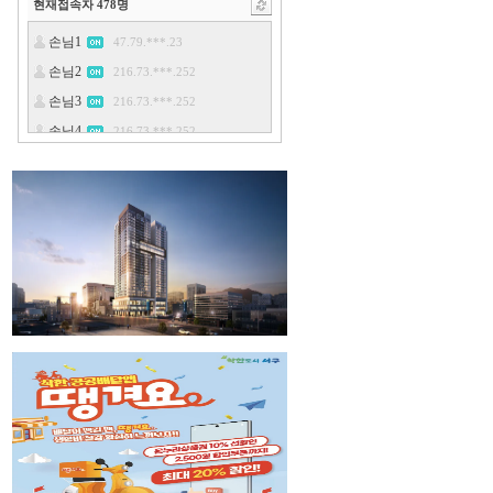
현재접속자
478
명