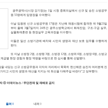
광주광역시(시장 강기정)는 1일 시청 중회의실에서 신규 및 승진 소방공무
원 55명에게 임명장을 수여했다.
이날 임용된 신규 소방공무원 17명은 지난해 채용시험에 합격한 뒤 9월23일
부터 올해 3월7일까지 24주간 광주소방학교에서 화재진압, 구조‧구급 실무,
실물화재훈련 등 현장실무 교육과정을 이수했다.
이들은 일선 소방기관에 배치돼 시민의 생명과 재산 보호 임무를 수행하게
된다.
또 이날 소방정 2명, 소방령 3명, 소방경 12명, 소방위 6명, 소방장 6명, 소방교
은 계급별 현장 경험과 행정 역량을 바탕으로 한 심사를 통해 선발됐다.
발을 내딛는 신규 소방공무원과 각자의 자리에서 묵묵히 헌신해온 승진자 여러분께 진
 가지고 시민의 생명과 재산을 지키는 데 최선을 다해주길 바란다”고 당부했다.
 ⓒ 이데이뉴스 / 무단전재 및 재배포 금지
올려
0
내려
0