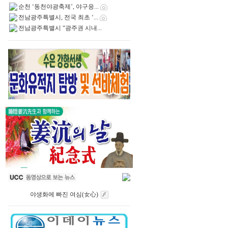
순천 ‘동천야광축제’, 야구응...
전남광주특별시, 전국 최초 ‘...
전남광주특별시 “광주권 시내...
야생화에 빠진 여심(女心)