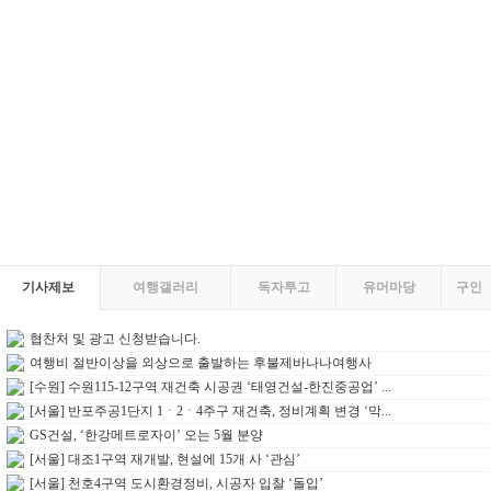
기사제보
여행갤러리
독자투고
유머마당
구인
협찬처 및 광고 신청받습니다.
여행비 절반이상을 외상으로 출발하는 후불제바나나여행사
[수원] 수원115-12구역 재건축 시공권 ‘태영건설-한진중공업’ ...
[서울] 반포주공1단지 1ㆍ2ㆍ4주구 재건축, 정비계획 변경 ‘막...
GS건설, ‘한강메트로자이’ 오는 5월 분양
[서울] 대조1구역 재개발, 현설에 15개 사 ‘관심’
[서울] 천호4구역 도시환경정비, 시공자 입찰 ‘돌입’