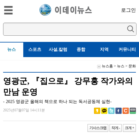
로그인
뉴스
스포츠
사설,칼럼
종합
지역
커뮤니티
뉴스홈
>
뉴스
>
문화
영광군, 『집으로』 강무홍 작가와의
만남 운영
- 2025 영광군 올해의 책으로 하나 되는 독서공동체 실현-
2025년07월07일 14시11분
기사스크랩
작게 -
크게 +