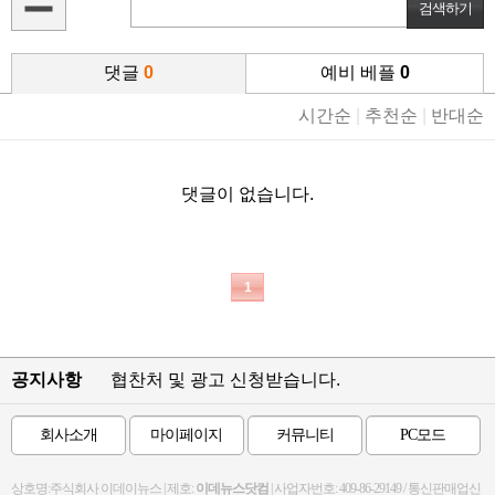
댓글
0
예비 베플
0
시간순
|
추천순
|
반대순
댓글이 없습니다.
1
공지사항
협찬처 및 광고 신청받습니다.
회사소개
마이페이지
커뮤니티
PC모드
상호명:주식회사 이데이뉴스 | 제호:
이데뉴스닷컴
| 사업자번호: 409-86-29149 / 통신판매업신