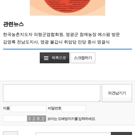
관련뉴스
한국농촌지도자 의령군엽합회원, 영광군 참깨농장 예스팜 방문
김영록 전남도지사, 영광 불갑사 취암당 만당 종사 영결식
목록으로
스크랩하기
이름
비밀번호
3
4
2
3
8
0
2
0
보이는 도배방지키를 입력하세요.