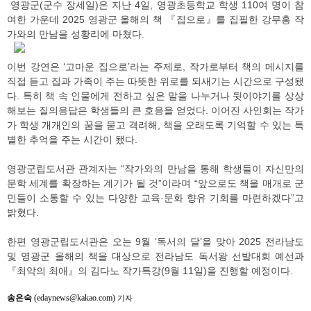
영광군(군수 장세일)은 지난 4일, 영광초등학교 학생 110여 명이 참
여한 가운데 2025 영광군 올해의 책 『집으로』를 집필한 강무홍 작
가와의 만남을 성황리에 마쳤다.
이번 강연은 ‘고마운 집으로’라는 주제로, 작가로부터 책의 메시지를
직접 듣고 집과 가족이 주는 따뜻한 위로를 되새기는 시간으로 구성됐
다. 특히 책 속 인물에게 전하고 싶은 말을 나누거나 뒷이야기를 상상
해보는 질의응답은 학생들의 큰 호응을 얻었다. 이어진 사인회는 작가
가 학생 개개인의 꿈을 묻고 격려해, 책을 오래도록 기억할 수 있는 특
별한 추억을 주는 시간이 됐다.
영광군립도서관 관계자는 “작가와의 만남을 통해 학생들이 자신만의
문학 세계를 확장하는 계기가 될 것”이라며 “앞으로도 책을 매개로 군
민들이 소통할 수 있는 다양한 교육·문화 향유 기회를 마련하겠다”고
밝혔다.
한편 영광군립도서관은 오는 9월 ‘독서의 달’을 맞아 2025 전라남도
및 영광군 올해의 책을 대상으로 전라남도 독서왕 선발대회 예선과
『최악의 최애』의 김다노 작가특강(9월 11일)을 진행할 예정이다.
송은숙
(edaynews@kakao.com)
기자