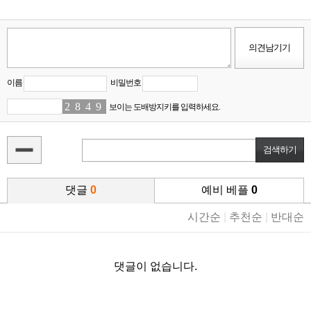
이름
비밀번호
2
0
8
2
4
0
9
2
보이는 도배방지키를 입력하세요.
댓글
0
예비 베플
0
시간순
|
추천순
|
반대순
댓글이 없습니다.