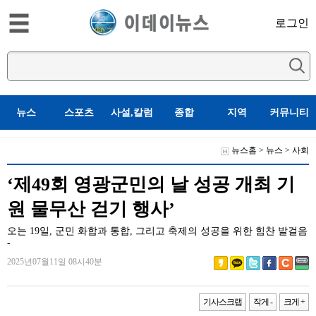
로그인
뉴스
스포츠
사설,칼럼
종합
지역
커뮤니티
뉴스홈
>
뉴스
>
사회
‘제49회 영광군민의 날 성공 개최 기
원 물무산 걷기 행사’
오는 19일, 군민 화합과 통합, 그리고 축제의 성공을 위한 힘찬 발걸음
-
2025년07월11일 08시40분
기사스크랩
작게 -
크게 +