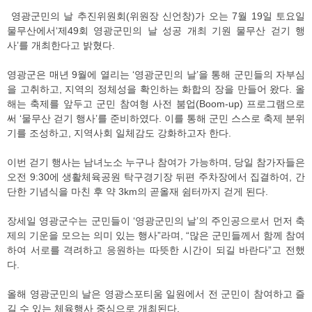
영광군민의 날 추진위원회(위원장 신언창)가 오는 7월 19일 토요일
물무산에서‘제49회 영광군민의 날 성공 개최 기원 물무산 걷기 행
사’를 개최한다고 밝혔다.
영광군은 매년 9월에 열리는 ‘영광군민의 날’을 통해 군민들의 자부심
을 고취하고, 지역의 정체성을 확인하는 화합의 장을 만들어 왔다. 올
해는 축제를 앞두고 군민 참여형 사전 붐업(Boom-up) 프로그램으로
써 ‘물무산 걷기 행사’를 준비하였다. 이를 통해 군민 스스로 축제 분위
기를 조성하고, 지역사회 일체감도 강화하고자 한다.
이번 걷기 행사는 남녀노소 누구나 참여가 가능하며, 당일 참가자들은
오전 9:30에 생활체육공원 탁구경기장 뒤편 주차장에서 집결하여, 간
단한 기념식을 마친 후 약 3km의 곧올재 쉼터까지 걷게 된다.
장세일 영광군수는 군민들이 ‘영광군민의 날’의 주인공으로서 먼저 축
제의 기운을 모으는 의미 있는 행사”라며, “많은 군민들께서 함께 참여
하여 서로를 격려하고 응원하는 따뜻한 시간이 되길 바란다”고 전했
다.
올해 영광군민의 날은 영광스포티움 일원에서 전 군민이 참여하고 즐
길 수 있는 체육행사 중심으로 개최된다.