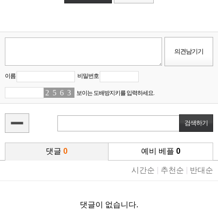
이름
비밀번호
2
0
5
9
6
7
3
3
보이는 도배방지키를 입력하세요.
댓글
0
예비 베플
0
시간순
|
추천순
|
반대순
댓글이 없습니다.