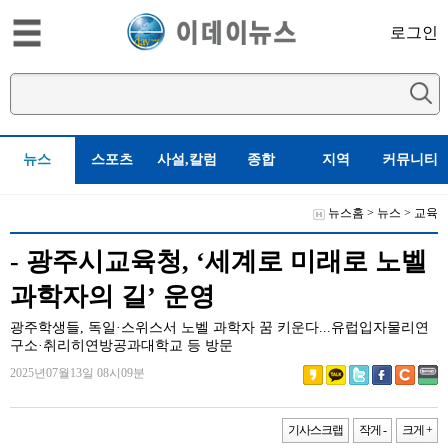
로그인
뉴스
스포츠
사설,칼럼
종합
지역
커뮤니티
뉴스홈
>
뉴스
>
교육
- 광주시교육청, ‘세계로 미래로 노벨
과학자의 길’ 운영
광주학생들, 독일·스위스서 노벨 과학자 꿈 키운다...유럽입자물리연
구소·취리히연방공과대학교 등 방문
2025년07월13일 08시09분
기사스크랩
작게 -
크게 +