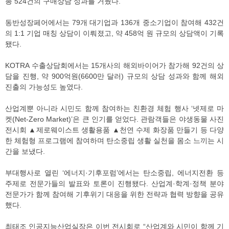
총 524건의 구매상담 성과를 거뒀다.
동반성장페어에서는 79개 대기업과 136개 중소기업이 참여해 432건
의 1:1 기업 매칭 상담이 이뤄졌고, 약 458억 원 규모의 상담액이 기록
됐다.
KOTRA 수출상담회에서는 15개사의 해외바이어가 참가해 92건의 상
담을 진행, 약 900억원(6600만 달러) 규모의 상담 성과와 함께 해외
진출의 가능성도 높였다.
산업계뿐 아니라 시민도 함께 참여하는 친환경 체험 행사 ‘넷제로 마
켓(Net-Zero Market)’은 큰 인기를 얻었다. 관람객들은 야생동물 사진
전시회 ▲제로웨이스트 생활용품 ▲천연 수제 화장품 만들기 등 다양
한 체험형 프로그램에 참여하며 탄소중립 생활 실천을 몸소 느끼는 시
간을 보냈다.
부대행사로 열린 ‘에너지·기후포럼’에서는 탄소중립, 에너지전환 등
주제로 전문가들의 발표와 토론이 진행됐다. 산업계·학계·정책 분야
전문가가 함께 참여해 기후위기 대응을 위한 전략과 협력 방향을 공유
했다.
최태조 인공지능산업실장은 이번 전시회로 “산업계와 시민이 함께 기