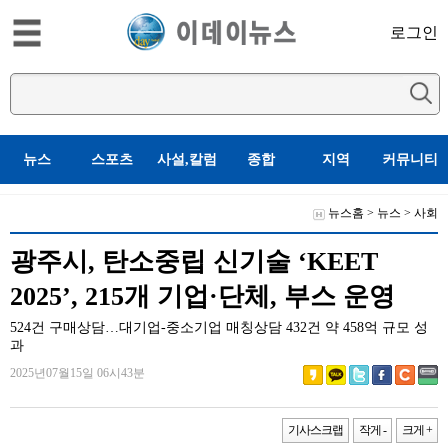
로그인
뉴스
스포츠
사설,칼럼
종합
지역
커뮤니티
뉴스홈
>
뉴스
>
사회
광주시, 탄소중립 신기술 ‘KEET
2025’, 215개 기업·단체, 부스 운영
524건 구매상담…대기업-중소기업 매칭상담 432건 약 458억 규모 성
과
2025년07월15일 06시43분
기사스크랩
작게 -
크게 +