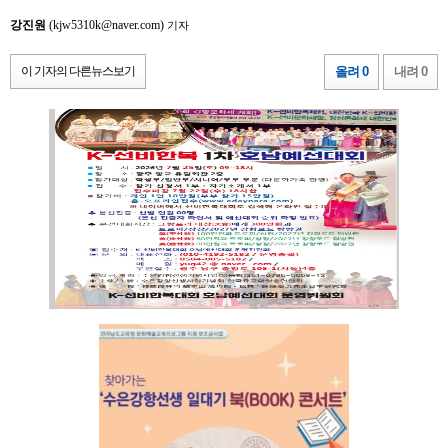
강진원
(kjw5310k@naver.com)
기자
이 기자의 다른뉴스보기
올려 0
내려 0