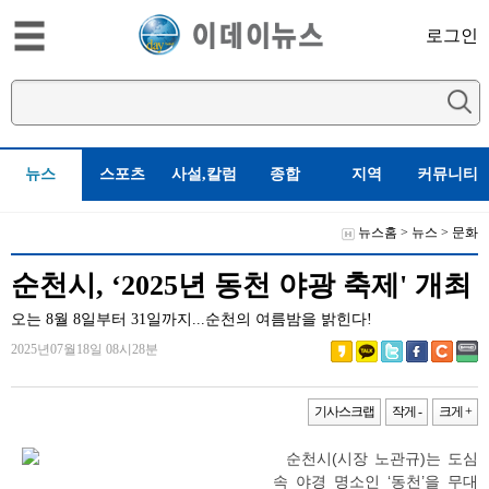
로그인
뉴스
스포츠
사설,칼럼
종합
지역
커뮤니티
뉴스홈
>
뉴스
>
문화
순천시, ‘2025년 동천 야광 축제' 개최
오는 8월 8일부터 31일까지...순천의 여름밤을 밝힌다!
2025년07월18일 08시28분
기사스크랩
작게 -
크게 +
순천시(시장 노관규)는 도심
속 야경 명소인 ‘동천’을 무대