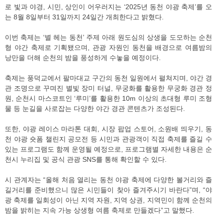
로 빛과 야경, 시민, 상인이 어우러지는 ‘2025년 동천 야광 축제’를 오
는 8월 8일부터 31일까지 24일간 개최한다고 밝혔다.
이번 축제는 ‘별 헤는 동천’ 주제 아래 원도심의 상생을 도모하는 순천
형 야간 축제로 기획됐으며, 관광 자원인 동천을 배경으로 여름밤의
낭만을 더해 순천의 밤을 풍성하게 수놓을 예정이다.
축제는 풍덕교에서 팔마대교 구간의 동천 일원에서 펼쳐지며, 야간 경
관 조명으로 꾸며진 별빛 장미 터널, 무궁화를 활용한 무궁화 경관 정
원, 순천시 마스코트인 ‘루미’를 활용한 10m 이상의 초대형 루미 조형
물 등 눈길을 사로잡는 다양한 야간 경관 콘텐츠가 조성된다.
또한, 야광 레이스 마라톤 대회, 시장 팝업 스토어, 소원배 띄우기, 동
천 야광 숏폼 챌린지 공모전 등 시민과 관광객이 직접 축제를 즐길 수
있는 프로그램도 함께 운영될 예정으로, 프로그램별 자세한 내용은 순
천시 누리집 및 공식 관광 SNS를 통해 확인할 수 있다.
시 관계자는 “올해 처음 열리는 동천 야광 축제에 다양한 볼거리와 즐
길거리를 준비했으니 많은 시민들이 찾아 즐겨주시기 바란다”며, “야
광 축제를 일회성이 아닌 지역 자원, 지역 상권, 지역민이 함께 순천의
밤을 밝히는 지속 가능 상생형 여름 축제로 만들겠다”고 말했다.