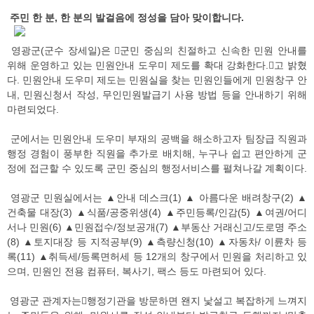
주민 한 분, 한 분의 발걸음에 정성을 담아 맞이합니다.
영광군(군수 장세일)은 󰡒군민 중심의 친절하고 신속한 민원 안내를
위해 운영하고 있는 민원안내 도우미 제도를 확대 강화한다.󰡓고 밝혔
다. 민원안내 도우미 제도는 민원실을 찾는 민원인들에게 민원창구 안
내, 민원신청서 작성, 무인민원발급기 사용 방법 등을 안내하기 위해
마련되었다.
군에서는 민원안내 도우미 부재의 공백을 해소하고자 팀장급 직원과
행정 경험이 풍부한 직원을 추가로 배치해, 누구나 쉽고 편안하게 군
정에 접근할 수 있도록 군민 중심의 행정서비스를 펼쳐나갈 계획이다.
영광군 민원실에서는 ▲안내 데스크(1) ▲ 아름다운 배려창구(2) ▲
건축물 대장(3) ▲식품/공중위생(4) ▲주민등록/인감(5) ▲여권/어디
서나 민원(6) ▲민원접수/정보공개(7) ▲부동산 거래신고/도로명 주소
(8) ▲토지대장 등 지적공부(9) ▲측량신청(10) ▲자동차/ 이륜차 등
록(11) ▲취득세/등록면허세 등 12개의 창구에서 민원을 처리하고 있
으며, 민원인 전용 컴퓨터, 복사기, 팩스 등도 마련되어 있다.
영광군 관계자는󰡒행정기관을 방문하면 왠지 낯설고 복잡하게 느껴지