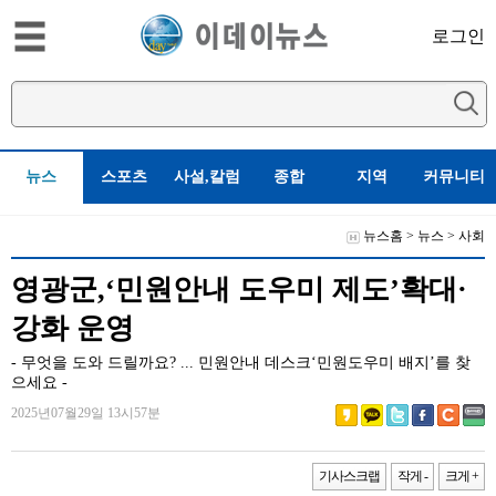
로그인
뉴스
스포츠
사설,칼럼
종합
지역
커뮤니티
뉴스홈
>
뉴스
>
사회
영광군,‘민원안내 도우미 제도’확대·
강화 운영
- 무엇을 도와 드릴까요? ... 민원안내 데스크‘민원도우미 배지’를 찾
으세요 -
2025년07월29일 13시57분
기사스크랩
작게 -
크게 +