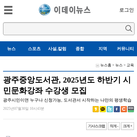
로그인
뉴스
스포츠
사설,칼럼
종합
지역
커뮤니티
뉴스홈
>
뉴스
>
교육
광주중앙도서관, 2025년도 하반기 시
민문화강좌 수강생 모집
광주시민이면 누구나 신청가능, 도서관서 시작하는 나만의 평생학습
2025년07월30일 10시43분
기사스크랩
작게 -
크게 +