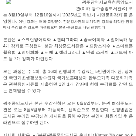
광주광역시교육청중앙도서
관(이하 광주중앙도서관)이 오
는 8월19일부터 12월16일까지 ‘2025년도 하반기 시민문화강좌’를 운
영한다.
이번 강좌는 어학·교양분야 전문강사진의 체계적인 강의를 쾌적한 환경
에서 수강할 수 있도록 마련했으며 본관·분관별로 나눠 진행한다.
본관은 ▲스크린영어회화 ▲캘리그라피 ▲중국어회화 ▲일어독해 등
4개 강좌로 구성됐다. 분관 최상준도서관은 ▲프랑스자수 ▲스마트폰
활용법 ▲영어회화 ▲서예 ▲캘리그라피 ▲연필 스케치 ▲패브릭 아
트 등 7개 강좌가 마련됐다.
모든 과정은 주 1회, 총 16회 진행되며 수강료는 5만원이다. 단, 장애
인·국민기초생활보장수급자·국가보훈대상자·한부모가족·다문화가족
은 관련증빙서류를 제출하면 1인 1개 강좌에 한해 수강료를 감면 또
는 면제받을 수 있다.
광주중앙도서관 본관 수강신청은 오는 8월6일부터, 분관 최상준도서
관은 오는 8월5일부터 가능하며, 선착순으로 모집한다. 신청방법은
도서관 누리집 수강신청 게시판을 통해 수강생 본인이 회원가입 후 온
라인으로 접수하면 된다.
자세한 사항은 ▲(본관)광주중앙도서관 홈페이지(https://lib.gen.go.k