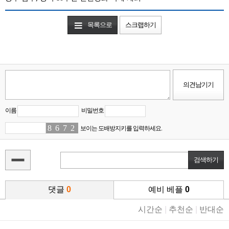
목록으로
스크랩하기
이름
비밀번호
8
9
6
3
7
6
2
8
보이는 도배방지키를 입력하세요.
댓글
0
예비 베플
0
시간순
|
추천순
|
반대순