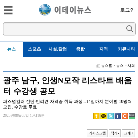
로그인
뉴스
스포츠
사설,칼럼
종합
지역
커뮤니티
뉴스홈
>
뉴스
>
사회
광주 남구, 인생N모작 리스타트 배움
터 수강생 공모
퍼스널컬러 진단‧반려견 자격증 취득 과정...14일까지 분야별 10명씩
모집, 수강료 무료
2025년08월05일 10시16분
기사스크랩
작게 -
크게 +