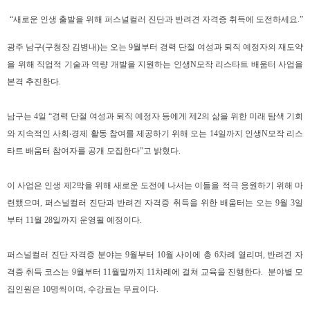
“
새로운 인생 출발을 위해 퍼스널컬러 진단과 반려견 자격증 취득에 도전하세요
.”
광주 남구
(
구청장 김병내
)
는 오는
9
월부터 경력 단절 여성과 퇴직 예정자의 재도약
을 위해 직업적 기술과 역량 개발을 지원하는 인생
N
모작 리스타트 배움터 사업을
본격 추진한다
.
남구는
4
일
“
경력 단절 여성과 퇴직 예정자 등에게 제
2
의 삶을 위한 미래 탐색 기회
와 지속적인 사회
‧
경제 활동 참여를 제공하기 위해 오는
14
일까지 인생
N
모작 리스
타트 배움터 참여자를 공개 모집한다
”
고 밝혔다
.
이 사업은 인생 제
2
막을 위해 새로운 도전에 나서는 이들을 적극 응원하기 위해 마
련됐으며
,
퍼스널컬러 진단과 반려견 자격증 취득을 위한 배움터는 오는
9
월
3
일
부터
11
월
28
일까지 운영될 예정이다
.
퍼스널컬러 진단 자격증 분야는
9
월부터
10
월 사이에 총
6
차례 열리며
,
반려견 자
격증 취득 코스는
9
월부터
11
월말까지
11
차례에 걸쳐 교육을 진행한다
.
분야별 모
집인원은
10
명씩이며
,
수강료는 무료이다
.