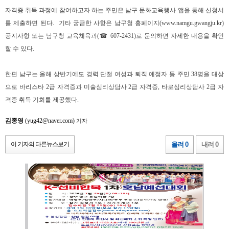
자격증 취득 과정에 참여하고자 하는 주민은 남구 문화교육행사 앱을 통해 신청서
를 제출하면 된다
.
기타 궁금한 사항은 남구청 홈페이지
(www.namgu.gwangju.kr)
공지사항 또는 남구청 교육체육과
(
☎
607-2431)
로 문의하면 자세한 내용을 확인
할 수 있다
.
한편 남구는 올해 상반기에도 경력 단절 여성과 퇴직 예정자 등 주민
38
명을 대상
으로 바리스타
2
급 자격증과 미술심리상담사
2
급 자격증
,
타로심리상담사
2
급 자
격증 취득 기회를 제공했다
.
김종영
(yug42@naver.com)
기자
이 기자의 다른뉴스보기
올려 0
내려 0