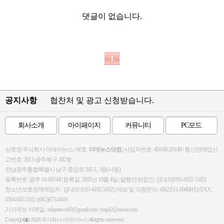
댓글이 없습니다.
1
공지사항
협찬처 및 광고 신청받습니다.
회사소개
마이페이지
커뮤니티
PC모드
상호명:주식회사 이데이뉴스 | 제호:
이데뉴스닷컴
| 사업자번호: 409-86-29149 / 통신판매업신
고번호: 2013-광주북구-182호
전남광주통합특별시 남구 중앙로 105-1, 3층(서동)
등록번호: 광주 아-00144 | 등록일: 2005년 10월 4일 | 발행인/편집인: 강대의(010-4192-5182)
청소년보호정책책임자 : 강대의 (010-4192-5182) | 제보 및 각종문의 : (062)511-9949(代) | FAX :
0504-005-5182 | (062)673-0419
기사제보 이메일 : edaynews69@gmail.com / yug42@naver.com
Copyright(
c
) 2026
주식회사 이데이뉴스
All rights reserved.