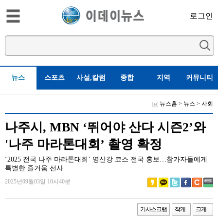
로그인
뉴스
스포츠
사설,칼럼
종합
지역
커뮤니티
뉴스홈
>
뉴스
>
사회
나주시, MBN ‘뛰어야 산다 시즌2’와
'나주 마라톤대회’ 촬영 확정
‘2025 전국 나주 마라톤대회’ 영산강 코스 전국 홍보…참가자들에게
특별한 즐거움 선사
2025년09월03일 10시40분
기사스크랩
작게 -
크게 +