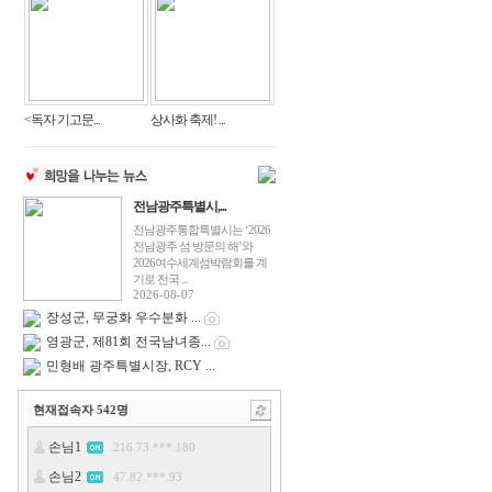
<독자 기고문...
상사화 축제! ...
전남광주특별시,...
전남광주통합특별시는 ‘2026
전남광주 섬 방문의 해’와
2026여수세계섬박람회를 계
기로 전국 ...
2026-08-07
장성군, 무궁화 우수분화 ...
영광군, 제81회 전국남녀종...
민형배 광주특별시장, RCY ...
현재접속자
542
명