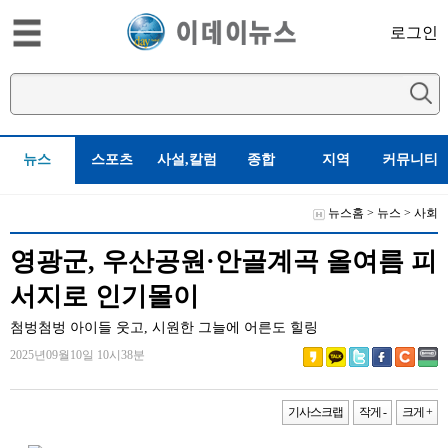
로그인
뉴스
스포츠
사설,칼럼
종합
지역
커뮤니티
뉴스홈
>
뉴스
>
사회
영광군, 우산공원·안골계곡 올여름 피
서지로 인기몰이
첨벙첨벙 아이들 웃고, 시원한 그늘에 어른도 힐링
2025년09월10일 10시38분
기사스크랩
작게 -
크게 +