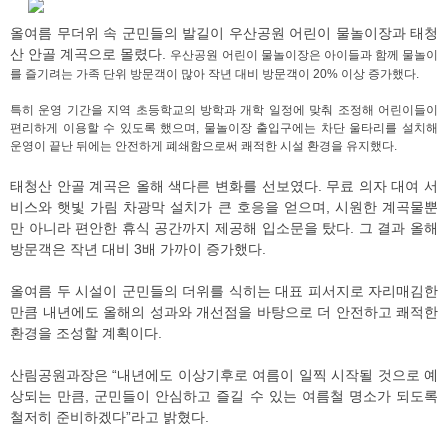
올여름 무더위 속 군민들의 발길이 우산공원 어린이 물놀이장과 태청
산 안골 계곡으로 몰렸다.
우산공원 어린이 물놀이장은 아이들과 함께 물놀이
를 즐기려는 가족 단위 방문객이 많아 작년 대비 방문객이 20% 이상 증가했다.
특히 운영 기간을 지역 초등학교의 방학과 개학 일정에 맞춰 조정해 어린이들이
편리하게 이용할 수 있도록 했으며, 물놀이장 출입구에는 차단 울타리를 설치해
운영이 끝난 뒤에는 안전하게 폐쇄함으로써 쾌적한 시설 환경을 유지했다.
태청산 안골 계곡은 올해 색다른 변화를 선보였다. 무료 의자 대여 서
비스와 햇빛 가림 차광막 설치가 큰 호응을 얻으며, 시원한 계곡물뿐
만 아니라 편안한 휴식 공간까지 제공해 입소문을 탔다. 그 결과 올해
방문객은 작년 대비 3배 가까이 증가했다.
올여름 두 시설이 군민들의 더위를 식히는 대표 피서지로 자리매김한
만큼 내년에도 올해의 성과와 개선점을 바탕으로 더 안전하고 쾌적한
환경을 조성할 계획이다.
산림공원과장은 “내년에도 이상기후로 여름이 일찍 시작될 것으로 예
상되는 만큼, 군민들이 안심하고 즐길 수 있는 여름철 명소가 되도록
철저히 준비하겠다”라고 밝혔다.