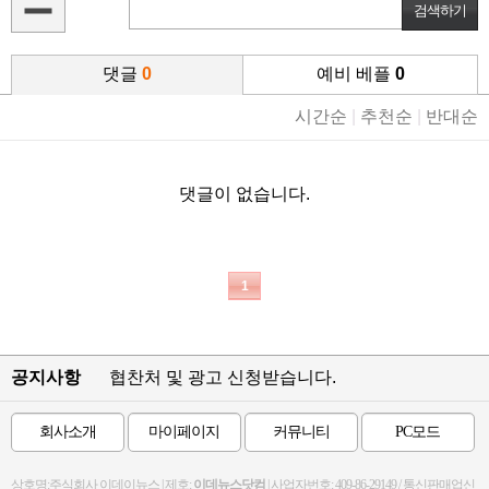
댓글
0
예비 베플
0
시간순
|
추천순
|
반대순
댓글이 없습니다.
1
공지사항
협찬처 및 광고 신청받습니다.
회사소개
마이페이지
커뮤니티
PC모드
상호명:주식회사 이데이뉴스 | 제호:
이데뉴스닷컴
| 사업자번호: 409-86-29149 / 통신판매업신