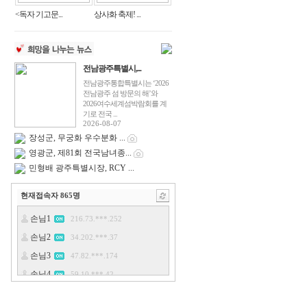
<독자 기고문...
상사화 축제! ...
전남광주특별시,...
전남광주통합특별시는 ‘2026
전남광주 섬 방문의 해’와
2026여수세계섬박람회를 계
기로 전국 ...
2026-08-07
장성군, 무궁화 우수분화 ...
영광군, 제81회 전국남녀종...
민형배 광주특별시장, RCY ...
현재접속자
865
명