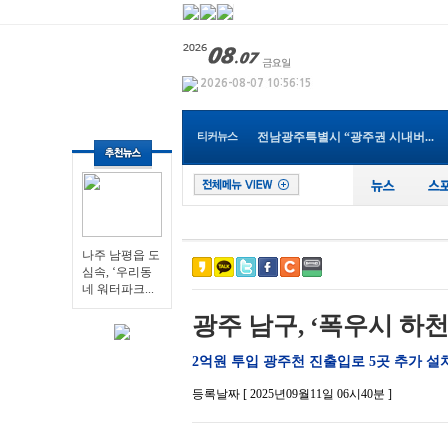
나주 남평읍 도심속, ‘우리동네...
영광군, 보건소 신축 이전으로 ...
전남광주통합특별시 남구, 관내 ...
전남광주특별시교육청, 특수교사...
순천 ‘동천야광축제’, 야구응...
전남광주특별시, 전국 최초 ‘섬...
티커뉴스
전남광주특별시 “광주권 시내버...
장성군, 무궁화 우수분화 품평회...
전남광주특별시, ‘영농형태양광...
영광군, 제81회 전국남녀종별농...
나주 남평읍 도심속, ‘우리동네...
나주 남평읍 도
심속, ‘우리동
네 워터파크...
광주 남구, ‘폭우시 하
2억원 투입 광주천 진출입로 5곳 추가 설
등록날짜 [ 2025년09월11일 06시40분 ]