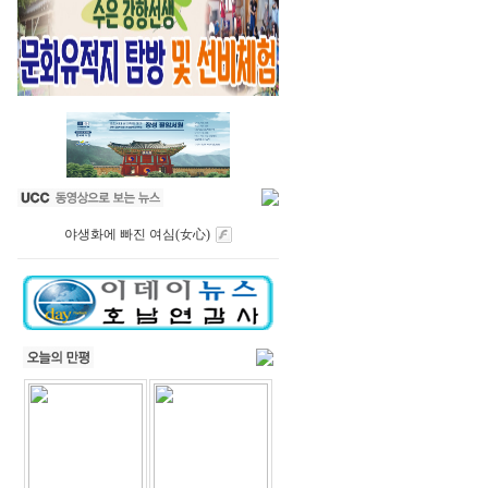
야생화에 빠진 여심(女心)