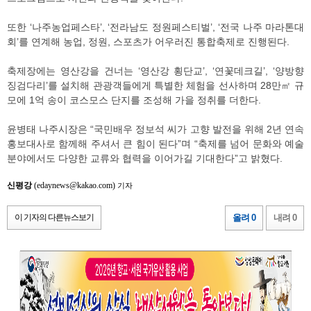
또한 ‘나주농업페스타’, ‘전라남도 정원페스티벌’, ‘전국 나주 마라톤대
회’를 연계해 농업, 정원, 스포츠가 어우러진 통합축제로 진행된다.
축제장에는 영산강을 건너는 ‘영산강 횡단교’, ‘연꽃데크길’, ‘양방향
징검다리’를 설치해 관광객들에게 특별한 체험을 선사하며 28만㎡ 규
모에 1억 송이 코스모스 단지를 조성해 가을 정취를 더한다.
윤병태 나주시장은 “국민배우 정보석 씨가 고향 발전을 위해 2년 연속
홍보대사로 함께해 주셔서 큰 힘이 된다”며 “축제를 넘어 문화와 예술
분야에서도 다양한 교류와 협력을 이어가길 기대한다”고 밝혔다.
신평강
(edaynews@kakao.com)
기자
이 기자의 다른뉴스보기
올려 0
내려 0