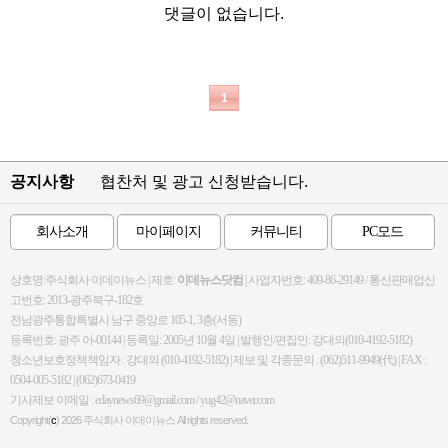
댓글이 없습니다.
1
공지사항
협찬처 및 광고 신청받습니다.
회사소개
마이페이지
커뮤니티
PC모드
상호명:주식회사 이데이뉴스 | 제호:
이데뉴스닷컴
| 사업자번호: 409-86-29149 / 통신판매업신
고번호: 2013-광주북구-182호
전남광주통합특별시 남구 중앙로 105-1, 3층(서동)
등록번호: 광주 아-00144 | 등록일: 2005년 10월 4일 | 발행인/편집인: 강대의(010-4192-5182)
청소년보호정책책임자 : 강대의 (010-4192-5182) | 제보 및 각종문의 : (062)511-9949(代) | FAX :
0504-005-5182 | (062)673-0419
기사제보 이메일 : edaynews69@gmail.com / yug42@naver.com
Copyright(
c
) 2026
주식회사 이데이뉴스
All rights reserved.