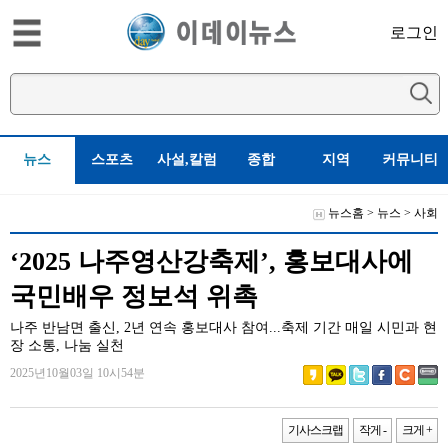
로그인
뉴스
스포츠
사설,칼럼
종합
지역
커뮤니티
뉴스홈
>
뉴스
>
사회
‘2025 나주영산강축제’, 홍보대사에
국민배우 정보석 위촉
나주 반남면 출신, 2년 연속 홍보대사 참여...축제 기간 매일 시민과 현
장 소통, 나눔 실천
2025년10월03일 10시54분
기사스크랩
작게 -
크게 +