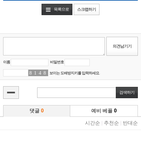
목록으로
스크랩하기
이름
비밀번호
8
0
1
1
4
9
8
5
보이는 도배방지키를 입력하세요.
댓글
0
예비 베플
0
시간순
|
추천순
|
반대순