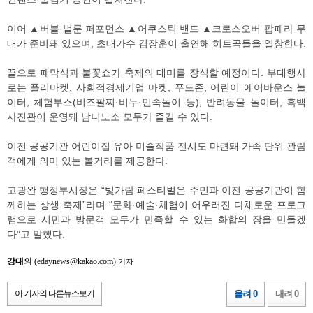
이어 ▲버블·벌룬 퍼포먼스 ▲어쿠스틱 밴드 ▲크로스오버 팝페라 무
대가 준비돼 있으며, 초대가수 김장훈이 출연해 히트곡들을 열창한다.
끝으로 폐막식과 불꽃쇼가 축제의 대미를 장식할 예정이다. 부대행사
로는 플리마켓, 사회적경제기업 마켓, 푸드존, 어린이 에어바운스 놀
이터, 체험부스(비즈팔찌·비누·민속놀이 등), 반려동물 놀이터, 흑백
사진관이 운영돼 남녀노소 모두가 즐길 수 있다.
이전 공공기관 어린이집 유아 미술작품 전시도 마련돼 가족 단위 관람
객에게 의미 있는 볼거리를 제공한다.
고광완 행정부시장은 “빛가람 페스티벌은 주민과 이전 공공기관이 함
께하는 상생 축제”라며 “문화·예술·체험이 어우러진 다채로운 프로그
램으로 시민과 방문객 모두가 만족할 수 있는 화합의 장을 만들겠
다”고 말했다.
강대의
(edaynews@kakao.com)
기자
이 기자의 다른뉴스보기
올려 0
내려 0