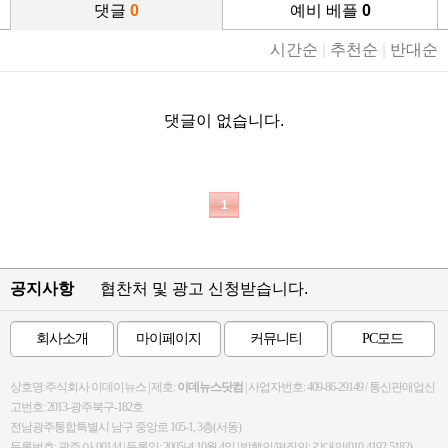
댓글
0
예비 베플
0
시간순
|
추천순
|
반대순
댓글이 없습니다.
1
공지사항
협찬처 및 광고 신청받습니다.
회사소개
마이페이지
커뮤니티
PC모드
상호명:주식회사 이데이뉴스 | 제호:
이데뉴스닷컴
| 사업자번호: 409-86-29149 / 통신판매업신
고번호: 2013-광주북구-182호
전남광주통합특별시 남구 중앙로 105-1, 3층(서동)
등록번호: 광주 아-00144 | 등록일: 2005년 10월 4일 | 발행인/편집인: 강대의(010-4192-5182)