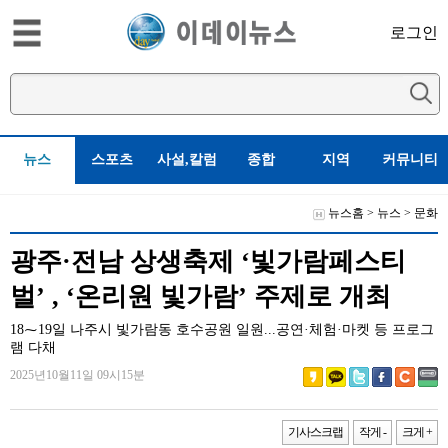
로그인
뉴스
스포츠
사설,칼럼
종합
지역
커뮤니티
뉴스홈
>
뉴스
>
문화
광주·전남 상생축제 ‘빛가람페스티
벌’ , ‘온리원 빛가람’ 주제로 개최
18⁓19일 나주시 빛가람동 호수공원 일원...공연·체험·마켓 등 프로그
램 다채
2025년10월11일 09시15분
기사스크랩
작게 -
크게 +