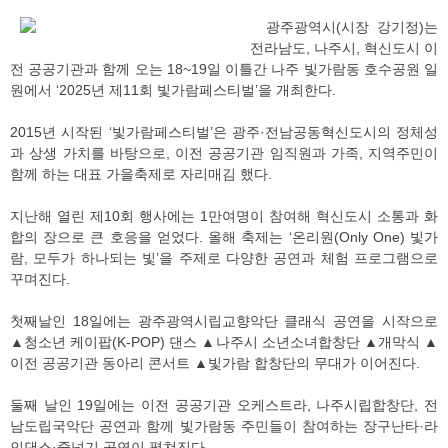
광주광역시(시장 강기정)는
전라남도, 나주시, 혁신도시 이
전 공공기관과 함께 오는 18~19일 이틀간 나주 빛가람동 호수공원 일
원에서 ‘2025년 제11회 빛가람페스티벌’을 개최한다.
2015년 시작된 ‘빛가람페스티벌’은 광주·전남공동혁신도시의 정체성
과 상생 가치를 바탕으로, 이전 공공기관 임직원과 가족, 지역주민이
함께 하는 대표 가을축제로 자리매김 했다.
지난해 열린 제10회 행사에는 1만여명이 참여해 혁신도시 소통과 화
합의 장으로 큰 호응을 얻었다. 올해 축제는 ‘온리원(Only One) 빛가
람, 모두가 하나되는 빛’을 주제로 다양한 공연과 체험 프로그램으로
꾸며진다.
첫째날인 18일에는 광주광역시립교향악단 클래식 공연을 시작으로
▲청소년 케이팝(K-POP) 댄스 ▲나주시 소년소녀합창단 ▲개막식 ▲
이전 공공기관 동아리 콘서트 ▲빛가람 합창단의 무대가 이어진다.
둘째 날인 19일에는 이전 공공기관 오케스트라, 나주시립합창단, 전
남도립국악단 공연과 함께 빛가람동 주민들이 참여하는 장구난타·라
인댄스·줄넘기 공연이 펼쳐진다.