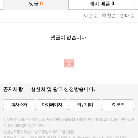
댓글
0
예비 베플
0
시간순
|
추천순
|
반대순
댓글이 없습니다.
1
공지사항
협찬처 및 광고 신청받습니다.
회사소개
마이페이지
커뮤니티
PC모드
상호명:주식회사 이데이뉴스 | 제호:
이데뉴스닷컴
| 사업자번호: 409-86-29149 / 통신판매업신
고번호: 2013-광주북구-182호
전남광주통합특별시 남구 중앙로 105-1, 3층(서동)