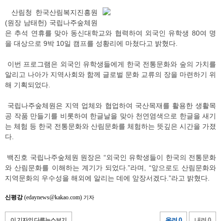
산림청 한국산림복지진흥원
(원장 남태헌) 국립나주숲체원
은 추석 연휴를 맞아 동신대학교와 협력하여 외국인 유학생 80여 명
을 대상으로 9박 10일 캠프를 성황리에 마쳤다고 밝혔다.
이번 프로그램은 외국인 유학생들에게 한국 전통문화와 숲의 가치를
알리고 나아가 지역사회와 함께 글로벌 문화 교류의 장을 마련하기 위
해 기획되었다.
국립나주숲체원은 지역 업체와 협업하여 국산목재를 활용한 생활목
공 작품 만들기를 비롯하여 한글날을 맞아 천연염색으로 한글을 새기
는 체험 등 한국 전통문화와 산림문화를 체험하는 뜻깊은 시간을 가졌
다.
백진호 국립나주숲체원 원장은 “외국인 유학생들이 한국의 전통문화
와 산림문화를 이해하는 계기가 되었다.”라며, “앞으로도 산림문화와
지역문화의 우수성을 해외에 알리는 데에 앞장서겠다.”라고 밝혔다.
신평강
(edaynews@kakao.com)
기자
이 기자의 다른뉴스보기
올려 0
내려 0