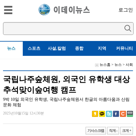
로그인
뉴스
스포츠
사설,칼럼
종합
지역
커뮤니티
뉴스홈
>
뉴스
>
사회
국립나주숲체원, 외국인 유학생 대상
추석맞이숲여행 캠프
9박 10일 외국인 유학생, 국립나주숲체원서 한글의 아름다움과 산림
문화 체험
2025년10월15일 12시30분
기사스크랩
작게 -
크게 +