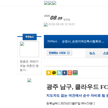
영광군, 하반기 귀농‧귀촌...
Y-식자재마트 나주점, 지역 인재...
광주특별시 남구, 조선대 교직원...
전남광주특별시교육청, 여름방학...
티커뉴스
순천시, 순천지역건축사협회와 ...
전남광주!특별시 여수교육지원청...
장성군, 프랑스 요리사들 친환경...
전남광주특별시, 해남서 국내 최...
장성군 “내년도 외국인 계절근...
영광군, 하반기
나주 남평읍 도심속, ‘우리동네...
귀농‧귀촌인 영
농기...
영광군, 하반기 귀농‧귀촌...
광주 남구, 클라우드 FC
지도자도 없는 여건에서 순수 자비로 팀 운영
등록날짜 [ 2025년11월07일 09시53분 ]