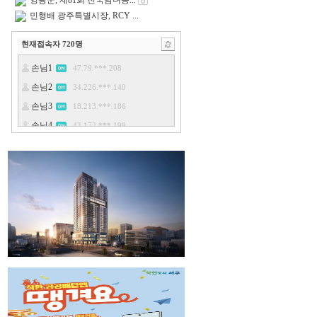
영광군, 제81회 전국남녀종...
민형배 광주특별시장, RCY ...
현재접속자
720
명