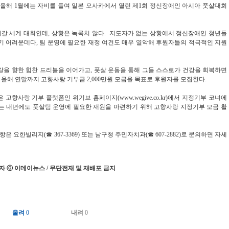
 올해 1월에는 자비를 들여 일본 오사카에서 열린 제1회 정신장애인 아시아 풋살대회
세네갈 세계 대회인데, 상황은 녹록치 않다. 지도자가 없는 상황에서 정신장애인 청년들
기 어려운데다, 팀 운영에 필요한 재정 여건도 매우 열악해 후원자들의 적극적인 지원
갈을 향한 힘찬 드리블을 이어가고, 풋살 운동을 통해 그들 스스로가 건강을 회복하면
올해 연말까지 고향사랑 기부금 2,000만원 모금을 목표로 후원자를 모집한다.
향사랑 기부 플랫폼인 위기브 홈페이지(www.wegive.co.kr)에서 지정기부 코너에
구는 내년에도 풋살팀 운영에 필요한 재원을 마련하기 위해 고향사랑 지정기부 모금 활
요한빌리지(☎ 367-3369) 또는 남구청 주민자치과(☎ 607-2882)로 문의하면 자세
 ⓒ 이데이뉴스 / 무단전재 및 재배포 금지
올려
0
내려
0