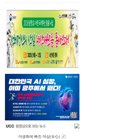
야생화에 빠진 여심(女心)