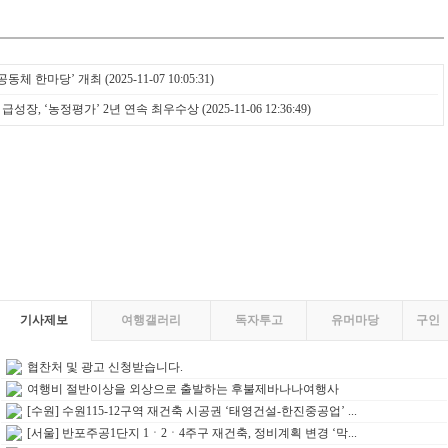
공동체 한마당’ 개최
(2025-11-07 10:05:31)
 급성장, ‘농정평가’ 2년 연속 최우수상
(2025-11-06 12:36:49)
기사제보
여행갤러리
독자투고
유머마당
구인
협찬처 및 광고 신청받습니다.
여행비 절반이상을 외상으로 출발하는 후불제바나나여행사
[수원] 수원115-12구역 재건축 시공권 ‘태영건설-한진중공업’ ...
[서울] 반포주공1단지 1ㆍ2ㆍ4주구 재건축, 정비계획 변경 ‘막...