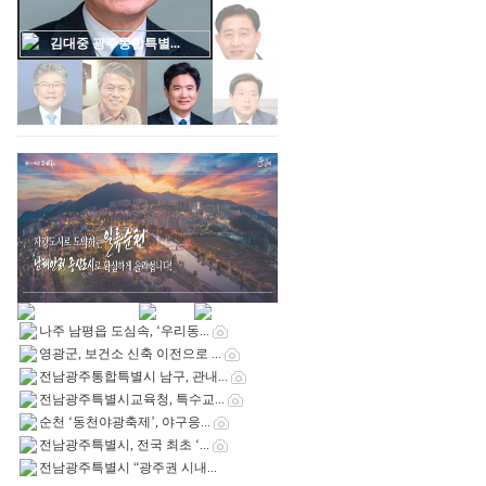
김대중 광주통합특별...
나주 남평읍 도심속, ‘우리동...
영광군, 보건소 신축 이전으로 ...
전남광주통합특별시 남구, 관내...
전남광주특별시교육청, 특수교...
순천 ‘동천야광축제’, 야구응...
전남광주특별시, 전국 최초 ‘...
전남광주특별시 “광주권 시내...