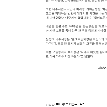
립나주박물관, 한국천연염색박물관, 금성관 등 
또한 나주시립국악단의 아리랑, 가야금병창, 화선
교류를 확대하는 방안에 대해서도 의견을 나눴다.
데 이어 2026년 나주에서 열릴 예정인 ‘클레르
내년은 한불 수교 140주년을 맞는 뜻깊은 해
과 시민 교류를 통해 양국 간 우호 증진에 기여할
윤병태 나주시장은 “클레르몽페랑은 프랑스의 교육
다”며 “앞으로 양 도시가 실질적 교류를 통해 상
제롬 오슬랑데르 부시장은 “나주의 따뜻한 환대에
로 더욱 가까워지길 바란다”고 밝혔다.
저작권자
신평강