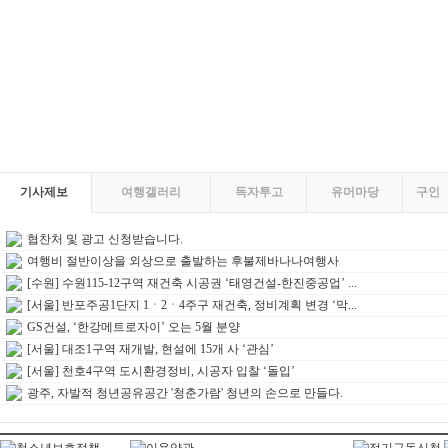
기사제보
여행갤러리
독자투고
유머마당
구인
협찬처 및 광고 신청받습니다.
여행비 절반이상을 외상으로 출발하는 후불제바나나여행사
[수원] 수원115-12구역 재건축 시공권 ‘태영건설-한진중공업’ ...
[서울] 반포주공1단지 1ㆍ2ㆍ4주구 재건축, 정비계획 변경 ‘막...
GS건설, ‘한강메트로자이’ 오는 5월 분양
[서울] 대조1구역 재개발, 현설에 15개 사 ‘관심’
[서울] 천호4구역 도시환경정비, 시공자 입찰 ‘돌입’
광주, 자발적 청년공유공간 '청춘가람' 청년의 손으로 만들다.