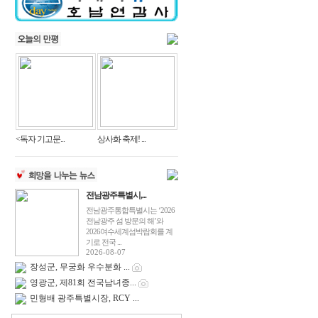
<독자 기고문...
상사화 축제! ...
전남광주특별시,...
전남광주통합특별시는 ‘2026
전남광주 섬 방문의 해’와
2026여수세계섬박람회를 계
기로 전국 ...
2026-08-07
장성군, 무궁화 우수분화 ...
영광군, 제81회 전국남녀종...
민형배 광주특별시장, RCY ...