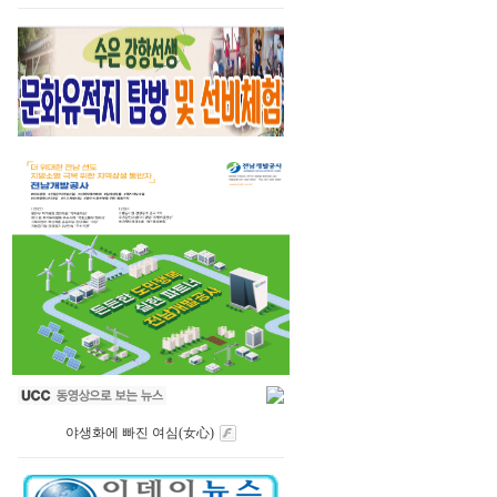
야생화에 빠진 여심(女心)