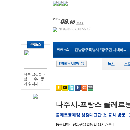
나주 남평읍 도심속, ‘우리동네...
영광군, 보건소 신축 이전으로 ...
전남광주통합특별시 남구, 관내 ...
전남광주특별시교육청, 특수교사...
순천 ‘동천야광축제’, 야구응...
전남광주특별시, 전국 최초 ‘섬...
티커뉴스
전남광주특별시 “광주권 시내버...
장성군, 무궁화 우수분화 품평회...
전남광주특별시, ‘영농형태양광...
영광군, 제81회 전국남녀종별농...
나주 남평읍 도심속, ‘우리동네...
나주 남평읍 도
심속, ‘우리동
네 워터파크...
나주시-프랑스 클레르몽
클레르몽페랑 행정대표단 첫 공식 방문...
등록날짜 [ 2025년11월07일 11시37분 ]