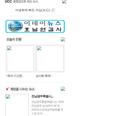
야생화에 빠진 여심(女心)
<독자 기고문...
상사화 축제! ...
전남광주특별시,...
전남광주통합특별시는 ‘2026
전남광주 섬 방문의 해’와
2026여수세계섬박람회를 계
기로 전국 ...