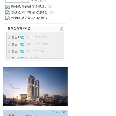
2026-08-07
장성군, 무궁화 우수분화 ...
영광군, 제81회 전국남녀종...
민형배 광주특별시장, RCY ...
현재접속자
759
명