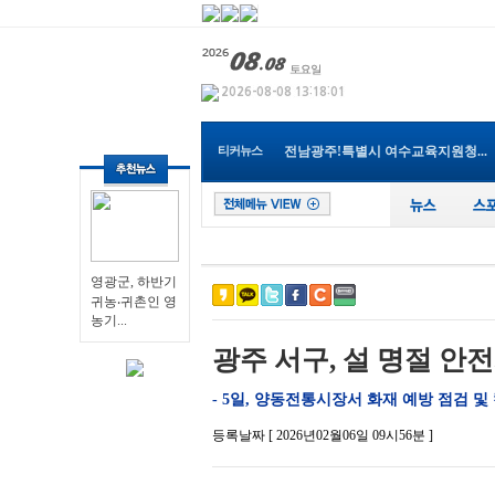
영광군, 하반기 귀농‧귀촌...
Y-식자재마트 나주점, 지역 인재...
광주특별시 남구, 조선대 교직원...
전남광주특별시교육청, 여름방학...
순천시, 순천지역건축사협회와 ...
티커뉴스
전남광주!특별시 여수교육지원청...
장성군, 프랑스 요리사들 친환경...
전남광주특별시, 해남서 국내 최...
장성군 “내년도 외국인 계절근...
나주 남평읍 도심속, ‘우리동네...
영광군, 하반기 귀농‧귀촌...
영광군, 하반기
귀농‧귀촌인 영
농기...
광주 서구, 설 명절 안
- 5일, 양동전통시장서 화재 예방 점검 및
등록날짜 [ 2026년02월06일 09시56분 ]