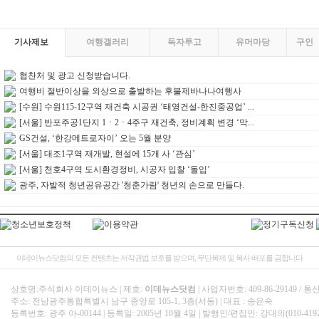
기사제보
여행갤러리
독자투고
유머마당
구인
협찬처 및 광고 신청받습니다.
여행비 절반이상을 외상으로 출발하는 후불제바나나여행사
[수원] 수원115-12구역 재건축 시공권 ‘태영건설-한진중공업’ ...
[서울] 반포주공1단지 1ㆍ2ㆍ4주구 재건축, 정비계획 변경 ‘막...
GS건설, ‘한강메트로자이’ 오는 5월 분양
[서울] 대조1구역 재개발, 현설에 15개 사 ‘관심’
[서울] 천호4구역 도시환경정비, 시공자 입찰 ‘돌입’
광주, 자발적 청년공유공간 '청춘가람' 청년의 손으로 만들다.
이데이뉴스닷컴의 모든 컨텐츠는 저작권법 보호를 받으며, 무단복제 및 복사 배포를 금합니다
상호명:주식회사 이데이뉴스 | 제호:
이데뉴스닷컴
| 사업자번호: 409-86-29149 
주소: 전남광주통합특별시 남구 중앙로 105-1, 3층(서동) | 대표 : 송은숙
등록번호: 광주 아-00144 | 등록일: 2005년 10월 4일 | 발행인/편집인: 강대의(010-4192-