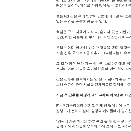
난다고 한다. 전국 1위라는 자랑스러운 출산율 뒤
러운 현실이다. 아이를 가장 많이 낳는 고장이라면
물론 6만 평은 우리 영광이 단번에 따라갈 수 있는
있는 공간을 충분히 만들 수 있다.
핵심은 규모 자체가 아니라, 흩어져 있는 어린이 
공간, 체험 시설이 한 부지에서 자연스럽게 어우러
우리는 이미 한 차례 비슷한 경험을 했다. 영광
지을 경우 국비보조금이 추가 교부된다는 이유로
그 결과 정작 육아 기능 하나만 소화하기에도 공간
부지에 여러 기능을 욱여넣었을 때 어떤 일이 벌
같은 실수를 반복해서는 안 된다. 읍내의 좁은 
보해 어린이 관련 시설을 단계적으로 집약해 나
지금 첫 단추를 어떻게 꿰느냐에 따라 5년 뒤·10
9대 영광군의회의 임기도 이제 한 달여밖에 남지 
집행부에 전하고 싶다. 영광의 아이들에게 필요한 것
"영광에 가면 아이와 하루 종일 놀 수 있는 곳이
들녘 위에 아이들의 웃음이 한데 모이는 그 공간