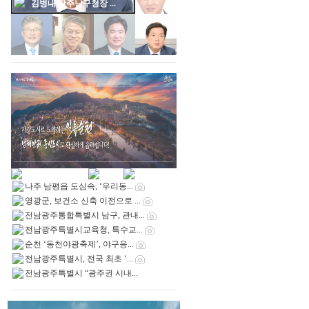
김대중 광주통합특별...
나주 남평읍 도심속, ‘우리동...
영광군, 보건소 신축 이전으로 ...
전남광주통합특별시 남구, 관내...
전남광주특별시교육청, 특수교...
순천 ‘동천야광축제’, 야구응...
전남광주특별시, 전국 최초 ‘...
전남광주특별시 “광주권 시내...