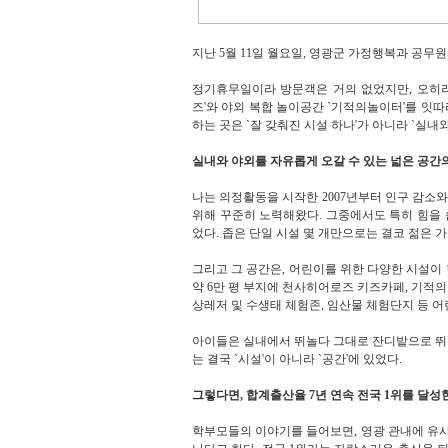
지난 5월 11일 월요일, 영광군 가정행복과 공무
정기휴무일이라 방문객은 거의 없었지만, 오히려
즈'와 야외 복합 놀이공간 `기적의놀이터'를 잇
하는 곳은 `잘 갖춰진 시설 하나'가 아니라 `실내
실내와 야외를 자유롭게 오갈 수 있는 넓은 공간
나는 의정활동을 시작한 2007년부터 인구 감소와
위해 꾸준히 노력해왔다. 그중에서도 특히 힘을
었다. 좁은 단일 시설 몇 개만으로는 결코 젊은 
그리고 그 공간은, 어린이를 위한 다양한 시설이
약 6만 평 부지에 천사히어로즈 키즈카페, 기적
상레저 및 수생태 체험존, 임산물 체험단지 등 어
아이들은 실내에서 뛰놀다 그대로 잔디밭으로 뛰
는 결국 `시설'이 아니라 `공간'에 있었다.
그렇다면, 합계출산율 7년 연속 전국 1위를 달
학부모들의 이야기를 들어보면, 영광 관내에 유사