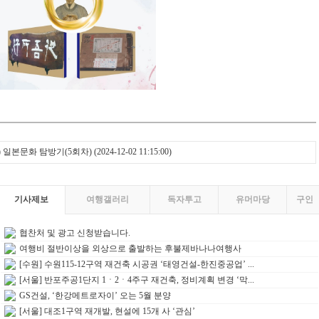
) 일본문화 탐방기(5회차)
(2024-12-02 11:15:00)
기사제보
여행갤러리
독자투고
유머마당
구인
협찬처 및 광고 신청받습니다.
여행비 절반이상을 외상으로 출발하는 후불제바나나여행사
[수원] 수원115-12구역 재건축 시공권 ‘태영건설-한진중공업’ ...
[서울] 반포주공1단지 1ㆍ2ㆍ4주구 재건축, 정비계획 변경 ‘막...
GS건설, ‘한강메트로자이’ 오는 5월 분양
[서울] 대조1구역 재개발, 현설에 15개 사 ‘관심’