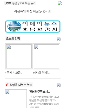
야생화에 빠진 여심(女心)
<독자 기고문...
상사화 축제! ...
전남광주특별시,...
전남광주통합특별시는 ‘2026
전남광주 섬 방문의 해’와
2026여수세계섬박람회를 계
기로 전국 ...