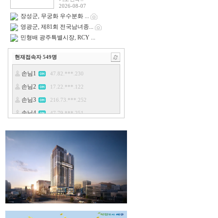
2026-08-07
장성군, 무궁화 우수분화 ...
영광군, 제81회 전국남녀종...
민형배 광주특별시장, RCY ...
현재접속자
549
명