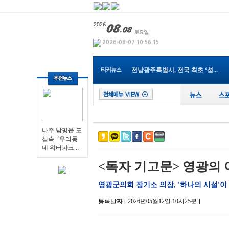
나주 남평읍 도심속, ‘우리동네...
영광군, 보건소 신축 이전으로 ...
전남광주통합특별시 남구, 관내 ...
전남광주특별시교육청, 특수교사...
순천 ‘동천야광축제’, 야구응...
티커뉴스
전남광주특별시, 전국 최초 ‘섬...
전남광주특별시 “광주권 시내버...
장성군, 무궁화 우수분화 품평회...
전남광주특별시, ‘영농형태양광...
영광군, 제81회 전국남녀종별농...
나주 남평읍 도심속, ‘우리동네...
나주 남평읍 도
심속, ‘우리동
네 워터파크...
<독자 기고문> 영광의
영광군의회 장기소 의장, '하나의 시설'이
등록날짜 [ 2026년05월12일 10시25분 ]