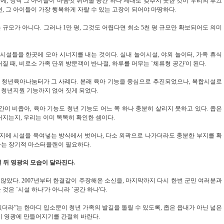
에, 정작 그 아이들이 마음껏 뛰어놀 공간 하나 제대로 갖추지 못한 것이 우리의 부끄
, 그 아이들이 가장 행복하게 자랄 수 있는 고장이 되어야 마땅하다.
 규모가 아니다. 그러나 1만 평, 그것도 어렵다면 최소 5천 평 규모만 확보되어도 의미
시설들을 한곳에 모아 시너지를 내는 것이다. 실내 놀이시설, 야외 놀이터, 가족 휴식
질 때, 비로소 가족 단위 방문객이 반나절, 하루를 머무는 `체류형 공간'이 된다.
군 청년육아나눔터가 그 사례다. 본래 육아 기능을 중심으로 추진되었으나, 복합시설로
 청년지원 기능까지 얹어 짓게 되었다.
이 비좁아, 육아 기능도 청년 기능도 어느 쪽 하나 충분히 살리지 못하고 있다. 좁은
어지는지, 우리는 이미 똑똑히 확인한 셈이다.
부지에 시설을 욱여넣는 방식에서 벗어나, 다소 외곽으로 나가더라도 충분한 부지를 확
가는 장기적 마스터플랜이 필요하다.
년 뒤 영광의 모습이 달라진다.
않았다. 2007년부터 한결같이 주장해온 소신을, 마지막까지 다시 한번 군민 여러분과
은 `시설 하나'가 아니라 `공간 하나'다.
 있더라ˮ는 한마디 입소문이 청년 가족의 발길을 돌릴 수 있도록, 좁은 읍내가 아닌 넓은
이 영광에 만들어지기를 간절히 바란다.