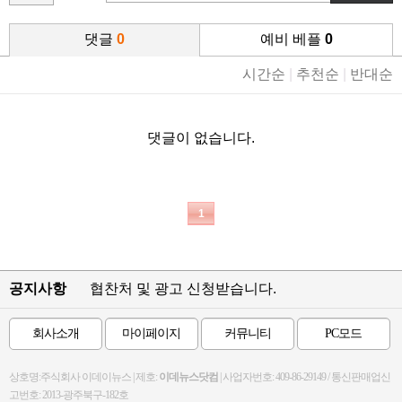
댓글
0
예비 베플
0
시간순
|
추천순
|
반대순
댓글이 없습니다.
1
공지사항
협찬처 및 광고 신청받습니다.
회사소개
마이페이지
커뮤니티
PC모드
상호명:주식회사 이데이뉴스 | 제호:
이데뉴스닷컴
| 사업자번호: 409-86-29149 / 통신판매업신
고번호: 2013-광주북구-182호