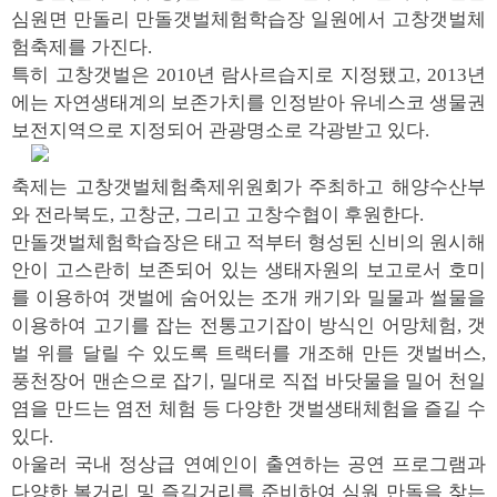
심원면 만돌리 만돌갯벌체험학습장 일원에서 고창갯벌체
험축제를 가진다.
특히 고창갯벌은 2010년 람사르습지로 지정됐고, 2013년
에는 자연생태계의 보존가치를 인정받아 유네스코 생물권
보전지역으로 지정되어 관광명소로 각광받고 있다.
축제는 고창갯벌체험축제위원회가 주최하고 해양수산부
와 전라북도, 고창군, 그리고 고창수협이 후원한다.
만돌갯벌체험학습장은 태고 적부터 형성된 신비의 원시해
안이 고스란히 보존되어 있는 생태자원의 보고로서 호미
를 이용하여 갯벌에 숨어있는 조개 캐기와 밀물과 썰물을
이용하여 고기를 잡는 전통고기잡이 방식인 어망체험, 갯
벌 위를 달릴 수 있도록 트랙터를 개조해 만든 갯벌버스,
풍천장어 맨손으로 잡기, 밀대로 직접 바닷물을 밀어 천일
염을 만드는 염전 체험 등 다양한 갯벌생태체험을 즐길 수
있다.
아울러 국내 정상급 연예인이 출연하는 공연 프로그램과
다양한 볼거리 및 즐길거리를 준비하여 심원 만돌을 찾는