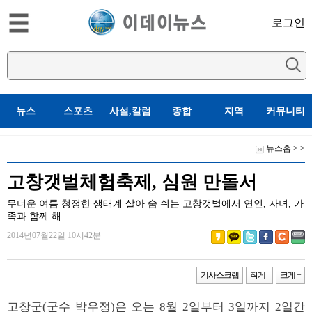
로그인
뉴스
스포츠
사설,칼럼
종합
지역
커뮤니티
뉴스홈
>
>
고창갯벌체험축제, 심원 만돌서
무더운 여름 청정한 생태계 살아 숨 쉬는 고창갯벌에서 연인, 자녀, 가
족과 함께 해
2014년07월22일 10시42분
기사스크랩
작게 -
크게 +
고창군(군수 박우정)은 오는 8월 2일부터 3일까지 2일간