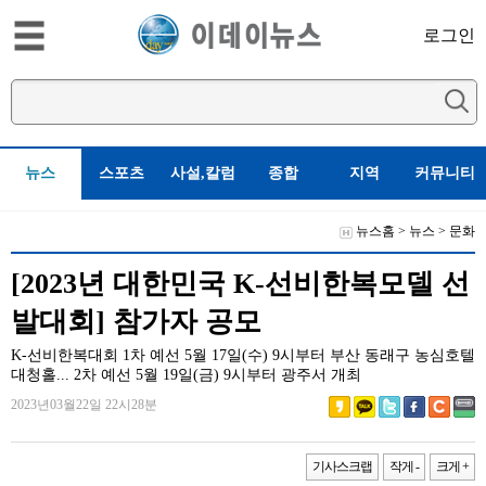
로그인
뉴스
스포츠
사설,칼럼
종합
지역
커뮤니티
뉴스홈
>
뉴스
>
문화
[2023년 대한민국 K-선비한복모델 선
발대회] 참가자 공모
K-선비한복대회 1차 예선 5월 17일(수) 9시부터 부산 동래구 농심호텔
대청홀... 2차 예선 5월 19일(금) 9시부터 광주서 개최
2023년03월22일 22시28분
기사스크랩
작게 -
크게 +