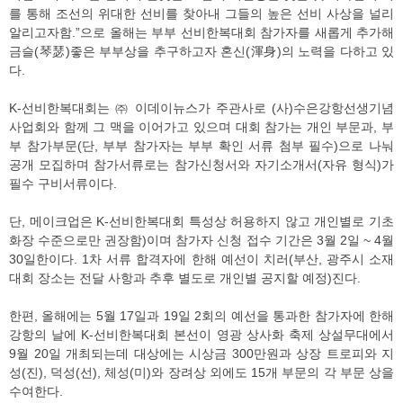
를 통해 조선의 위대한 선비를 찾아내 그들의 높은 선비 사상을 널리
알리고자함.”으로 올해는 부부 선비한복대회 참가자를 새롭게 추가해
금슬(琴瑟)좋은 부부상을 추구하고자 혼신(渾身)의 노력을 다하고 있
다.
K-선비한복대회는 ㈜ 이데이뉴스가 주관사로 (사)수은강항선생기념
사업회와 함께 그 맥을 이어가고 있으며 대회 참가는 개인 부문과, 부
부 참가부문(단, 부부 참가자는 부부 확인 서류 첨부 필수)으로 나눠
공개 모집하며 참가서류로는 참가신청서와 자기소개서(자유 형식)가
필수 구비서류이다.
단, 메이크업은 K-선비한복대회 특성상 허용하지 않고 개인별로 기초
화장 수준으로만 권장함)이며 참가자 신청 접수 기간은 3월 2일 ~ 4월
30일한이다. 1차 서류 합격자에 한해 예선이 치러(부산, 광주시 소재
대회 장소는 전달 사항과 추후 별도로 개인별 공지할 예정)진다.
한편, 올해에는 5월 17일과 19일 2회의 예선을 통과한 참가자에 한해
강항의 날에 K-선비한복대회 본선이 영광 상사화 축제 상설무대에서
9월 20일 개최되는데 대상에는 시상금 300만원과 상장 트로피와 지
성(진), 덕성(선), 체성(미)와 장려상 외에도 15개 부문의 각 부문 상을
수여한다.