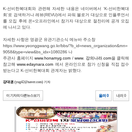
K-선비한복대회와 관련해 자세한 내용은 네이버에서 ‘K-선비한복대
회’로 검색하거나 레뷰(REVU)에서 파워 블로거 대상으로 인플루언서
를 모집 후에 온=오프라인에서 참가자 대상으로 절찬리에 공개 모집
에 나서고 있다.
자세한 사항은 영광군 유관기관소식 메뉴바 주소창
https://www.yeonggwang.go.kr/bbs/?b_id=news_organization&mn=
9058&type=view&bs_idx=1080286 나
주관사 홈페이지
www.honamyg.com
/
www. 강의나라.com
을 클릭해
참고해
www.edaynara.com
에서 온라인으로 참가 신청을 직접 접수
받는다고 K-선비한복대회 관계자는 밝혔다.
강대권
(yug42@naver.com)
기자
이 기자의 다른뉴스보기
올려 0
내려 0