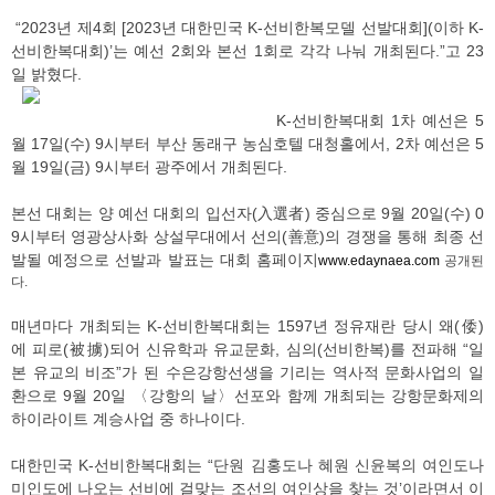
“2023년 제4회 [2023년 대한민국 K-선비한복모델 선발대회](이하 K-
선비한복대회)’는 예선 2회와 본선 1회로 각각 나눠 개최된다.”고 23
일 밝혔다.
K-선비한복대회 1차 예선은 5
월 17일(수) 9시부터 부산 동래구 농심호텔 대청홀에서, 2차 예선은 5
월 19일(금) 9시부터 광주에서 개최된다.
본선 대회는 양 예선 대회의 입선자(入選者) 중심으로 9월 20일(수) 0
9시부터 영광상사화 상설무대에서 선의(善意)의 경쟁을 통해 최종 선
발될 예정으로 선발과 발표는 대회 홈페이지
www.edaynaea.com
공개된
다.
매년마다 개최되는 K-선비한복대회는 1597년 정유재란 당시 왜(倭)
에 피로(被擄)되어 신유학과 유교문화, 심의(선비한복)를 전파해 “일
본 유교의 비조”가 된 수은강항선생을 기리는 역사적 문화사업의 일
환으로 9월 20일 〈강항의 날〉선포와 함께 개최되는 강항문화제의
하이라이트 계승사업 중 하나이다.
대한민국 K-선비한복대회는 “단원 김홍도나 혜원 신윤복의 여인도나
미인도에 나오는 선비에 걸맞는 조선의 여인상을 찾는 것’이라면서 이