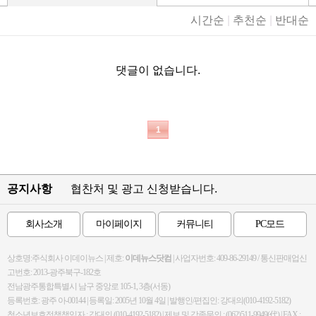
시간순
|
추천순
|
반대순
댓글이 없습니다.
1
공지사항
협찬처 및 광고 신청받습니다.
회사소개
마이페이지
커뮤니티
PC모드
상호명:주식회사 이데이뉴스 | 제호:
이데뉴스닷컴
| 사업자번호: 409-86-29149 / 통신판매업신
고번호: 2013-광주북구-182호
전남광주통합특별시 남구 중앙로 105-1, 3층(서동)
등록번호: 광주 아-00144 | 등록일: 2005년 10월 4일 | 발행인/편집인: 강대의(010-4192-5182)
청소년보호정책책임자 : 강대의 (010-4192-5182) | 제보 및 각종문의 : (062)511-9949(代) | FAX :