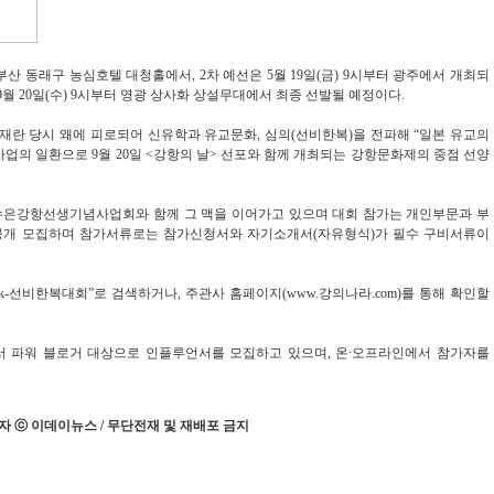
 부산 동래구 농심호텔 대청홀에서, 2차 예선은 5월 19일(금) 9시부터 광주에서 개최되
9월 20일(수) 9시부터 영광 상사화 상설무대에서 최종 선발될 예정이다.
재란 당시 왜에 피로되어 신유학과 유교문화, 심의(선비한복)을 전파해 “일본 유교의
업의 일환으로 9월 20일 <강항의 날> 선포와 함께 개최되는 강항문화제의 중점 선양
수은강항선생기념사업회와 함께 그 맥을 이어가고 있으며 대회 참가는 개인부문과 부
 공개 모집하며 참가서류로는 참가신청서와 자기소개서(자유형식)가 필수 구비서류이
k-선비한복대회”로 검색하거나, 주관사 홈페이지(
www.강의나라.com
)를 통해 확인할
서 파워 블로거 대상으로 인플루언서를 모집하고 있으며, 온·오프라인에서 참가자를
 ⓒ 이데이뉴스 / 무단전재 및 재배포 금지