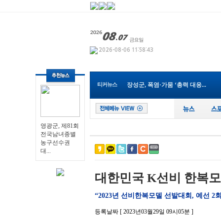
나주 대표 맛집 브랜드 ‘나주밥...
광주특별시 남구, ‘평화의 꽃’...
전남광주통합특별시교육청, 202...
순천시, 2027년 세계태권도한마...
광주통합특별시 서구아너스, 취...
전남개발공사, ‘2026년 한국ESG...
전남광주통합특별시교육청, ‘건...
장성군, 폭염·가뭄 ‘총력 대응...
티커뉴스
전남광주통합특별시, 폭염·가뭄...
영광군, 제81회 전국남녀종별농...
영광군, 제81회
전국남녀종별
농구선수권
대...
대한민국 K선비 한복모
“2023년 선비한복모델 선발대회, 예선 2
등록날짜 [ 2023년03월29일 09시05분 ]