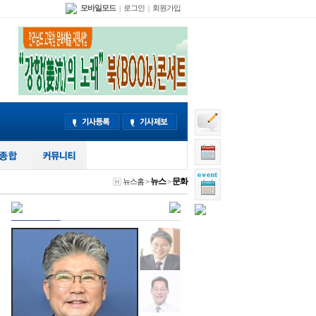
모바일모드
로그인
회원가입
|
|
뉴스
문화
뉴스홈
>
>