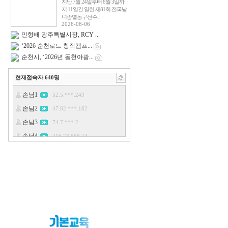
지난 7월 24일부터 8월 3일까
지 11일간 열린 제81회 전국남
녀종별농구선수...
2026-08-06
민형배 광주특별시장, RCY ...
‘2026 순천로드 창작캠프...
순천시, ‘2026년 동천야광...
현재접속자
640
명