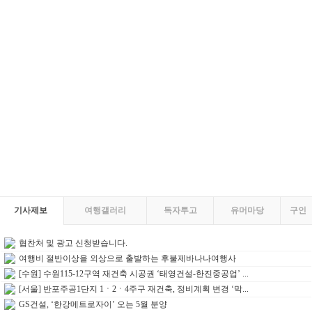
기사제보
여행갤러리
독자투고
유머마당
구인
협찬처 및 광고 신청받습니다.
여행비 절반이상을 외상으로 출발하는 후불제바나나여행사
[수원] 수원115-12구역 재건축 시공권 ‘태영건설-한진중공업’ ...
[서울] 반포주공1단지 1ㆍ2ㆍ4주구 재건축, 정비계획 변경 ‘막...
GS건설, ‘한강메트로자이’ 오는 5월 분양