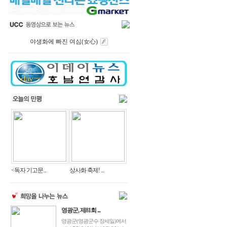
야생화에 빠진 여심(女心)
<독자 기고문...
상사화 축제! ...
영광군, 제81회 ...
영광군(영광군수 장세일)에서