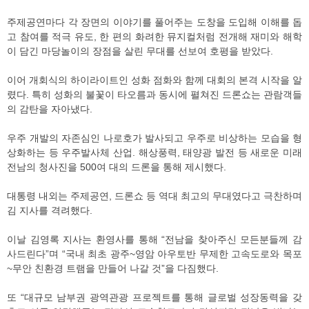
주제공연마다 각 장면의 이야기를 풀어주는 도창을 도입해 이해를 돕
고 참여를 적극 유도, 한 편의 화려한 뮤지컬처럼 전개해 재미와 해학
이 담긴 마당놀이의 장점을 살린 무대를 선보여 호평을 받았다.
이어 개회식의 하이라이트인 성화 점화와 함께 대회의 본격 시작을 알
렸다. 특히 성화의 불꽃이 타오름과 동시에 펼쳐진 드론쇼는 관람객들
의 감탄을 자아냈다.
우주 개발의 자존심인 나로호가 발사되고 우주로 비상하는 모습을 형
상화하는 등 우주발사체 산업. 해상풍력, 태양광 발전 등 새로운 미래
전남의 청사진을 500여 대의 드론을 통해 제시했다.
대통령 내외는 주제공연, 드론쇼 등 역대 최고의 무대였다고 극찬하며
김 지사를 격려했다.
이날 김영록 지사는 환영사를 통해 “전남을 찾아주신 모든분들께 감
사드린다”며 “국내 최초 광주~영암 아우토반 무제한 고속도로와 목포
~무안 친환경 트램을 만들어 나갈 것”을 다짐했다.
또 “대규모 남부권 광역관광 프로젝트를 통해 글로벌 성장동력을 갖