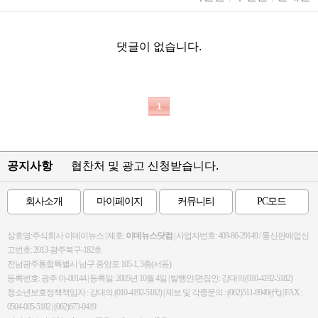
댓글이 없습니다.
1
공지사항
협찬처 및 광고 신청받습니다.
회사소개
마이페이지
커뮤니티
PC모드
상호명:주식회사 이데이뉴스 | 제호:
이데뉴스닷컴
| 사업자번호: 409-86-29149 / 통신판매업신
고번호: 2013-광주북구-182호
전남광주통합특별시 남구 중앙로 105-1, 3층(서동)
등록번호: 광주 아-00144 | 등록일: 2005년 10월 4일 | 발행인/편집인: 강대의(010-4192-5182)
청소년보호정책책임자 : 강대의 (010-4192-5182) | 제보 및 각종문의 : (062)511-9949(代) | FAX :
0504-005-5182 | (062)673-0419