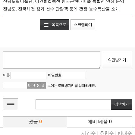
전남도립미술관, 이건희컬렉션 한국근현대미술 특별전 연장 운영
전남도, 전국체전 참가 선수 관람객 등에 관광·농수특산물 소개
목록으로
스크랩하기
이름
비밀번호
9
9
9
5
8
6
4
0
보이는 도배방지키를 입력하세요.
댓글
0
예비 베플
0
시간순
|
추천순
|
반대순