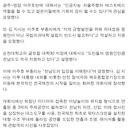
광주~영암 아우토반에 대해서는 “인공지능 자율주행차 테스트베드
역할을 할 수 있고 젊은이들에게 기회의 장이 될 수도 있다”며 관심을
표명했다.
또 김 지사는 이주호 부총리에게 “지역 균형발전을 위해 의대정원 증
원만이 아닌 국립의과대학 설립이 반드시 필요하다”고 역설하고 지원
을 요청했다.
순천대학교의 글로컬 대학30 지정에 대해서도 “도민들의 염원인만큼
전남도도 적극 지원하고 있다”고 설명했다.
이에 이주호 부총리는 “전남도의 입장을 이해한다”며 경청했다. 김 지
사는 이후 대통령 내외를 비롯한 만찬 참석자와 목포종합경기장으로
이동해 본격적인 전국체전의 시작을 알리는 화려한 개회식에 참석했
다.
개회식에선 최첨단 미디어와 접목한 마당놀이와 뮤지컬 형식으로 연
출된 총 3막의 주제공연이 펼쳐졌다. 전남의 자연, 산업, 미래 청사진
을 상징하는 대소도구를 사용, 전국체전 최초로 워터스크린을 설치한
대형 수조 무대에 플라잉 공연를 도입한 연출과 조명, 레이저를 활용
해 관람객의 시선을 사로잡았다.