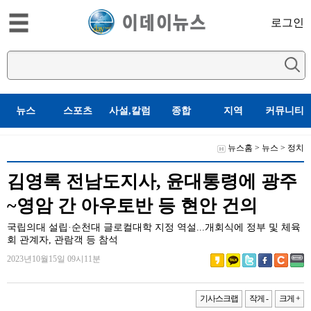
로그인
뉴스
스포츠
사설,칼럼
종합
지역
커뮤니티
뉴스홈
>
뉴스
>
정치
김영록 전남도지사, 윤대통령에 광주
~영암 간 아우토반 등 현안 건의
국립의대 설립·순천대 글로컬대학 지정 역설...개회식에 정부 및 체육
회 관계자, 관람객 등 참석
2023년10월15일 09시11분
기사스크랩
작게 -
크게 +