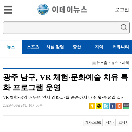
로그인
뉴스
스포츠
사설,칼럼
종합
지역
커뮤니티
뉴스홈
>
뉴스
>
사회
광주 남구, VR 체험‧문화예술 치유 특
화 프로그램 운영
VR 체험‧국악 배우며 인지 강화...7월 중순까지 매주 월‧수요일 실시
2025년06월24일 10시06분
기사스크랩
작게 -
크게 +