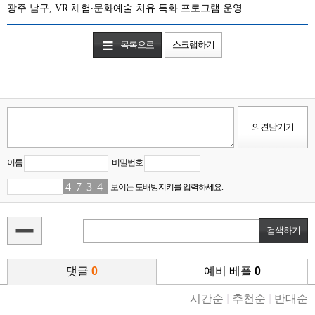
광주 남구, VR 체험‧문화예술 치유 특화 프로그램 운영
목록으로
스크랩하기
이름
비밀번호
4
2
7
7
3
8
4
0
보이는 도배방지키를 입력하세요.
댓글
0
예비 베플
0
시간순
|
추천순
|
반대순