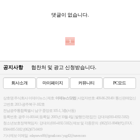
댓글이 없습니다.
1
공지사항
협찬처 및 광고 신청받습니다.
회사소개
마이페이지
커뮤니티
PC모드
상호명:주식회사 이데이뉴스 | 제호:
이데뉴스닷컴
| 사업자번호: 409-86-29149 / 통신판매업신
고번호: 2013-광주북구-182호
전남광주통합특별시 남구 중앙로 105-1, 3층(서동)
등록번호: 광주 아-00144 | 등록일: 2005년 10월 4일 | 발행인/편집인: 강대의(010-4192-5182)
청소년보호정책책임자 : 강대의 (010-4192-5182) | 제보 및 각종문의 : (062)511-9949(代) | FAX :
0504-005-5182 | (062)673-0419
기사제보 이메일 : edaynews69@gmail.com / yug42@naver.com