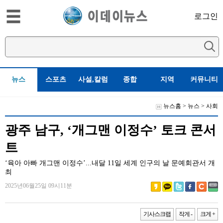
로그인
뉴스
스포츠
사설,칼럼
종합
지역
커뮤니티
뉴스홈
>
뉴스
>
사회
광주 남구, ‘개그맨 이정수’ 토크 콘서
트
‘육아 아빠 개그맨 이정수’...내달 11일 세계 인구의 날 문예회관서 개
최
2025년06월25일 09시11분
기사스크랩
작게 -
크게 +